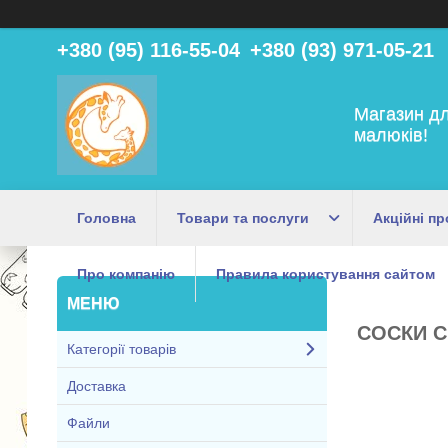
+380 (95) 116-55-04
+380 (93) 971-05-21
Магазин дл
малюків!
Головна
Товари та послуги
Акційні пр
Про компанію
Правила користування сайтом
СОСКИ С
Категорії товарів
Доставка
Файли