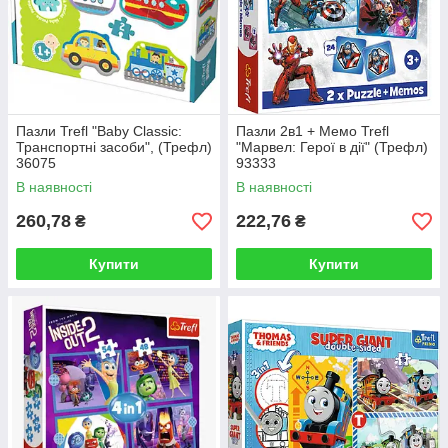
Пазли Trefl "Baby Classic:
Пазли 2в1 + Мемо Trefl
Транспортні засоби", (Трефл)
"Марвел: Герої в дії" (Трефл)
36075
93333
В наявності
В наявності
260,78
222,76
₴
₴
Купити
Купити