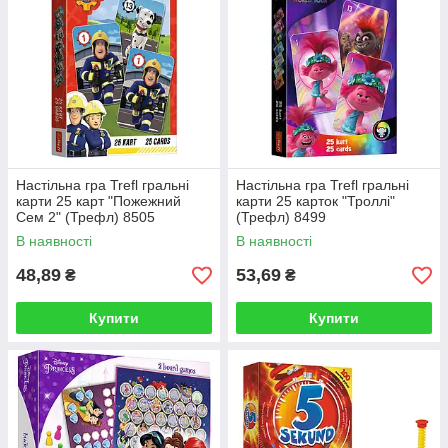
Настільна гра Trefl гральні
Настільна гра Trefl гральні
карти 25 карт "Пожежний
карти 25 карток "Троллі"
Сем 2" (Трефл) 8505
(Трефл) 8499
В наявності
В наявності
48,89
53,69
₴
₴
Купити
Купити