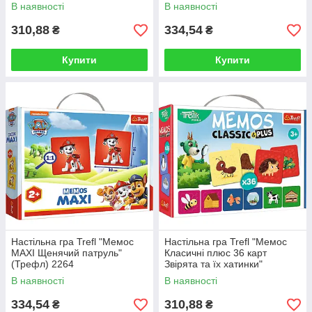
В наявності
В наявності
310,88
334,54
₴
₴
Купити
Купити
Настільна гра Trefl "Мемос
Настільна гра Trefl "Мемос
MAXI Щенячий патруль"
Класичні плюс 36 карт
(Трефл) 2264
Звірята та їх хатинки"
(Трефл) 2333
В наявності
В наявності
334,54
310,88
₴
₴