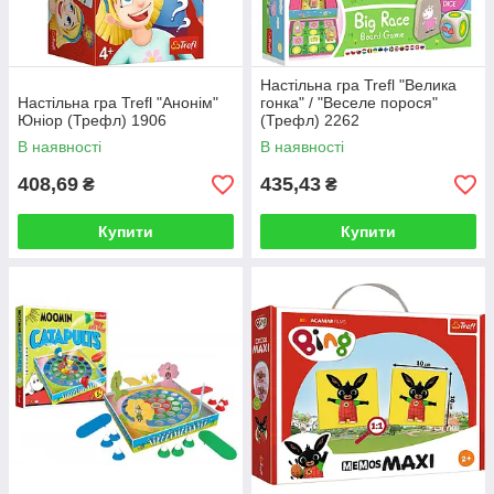
Настільна гра Trefl "Велика
Настільна гра Trefl "Анонім"
гонка" / "Веселе порося"
Юніор (Трефл) 1906
(Трефл) 2262
В наявності
В наявності
408,69
435,43
₴
₴
Купити
Купити