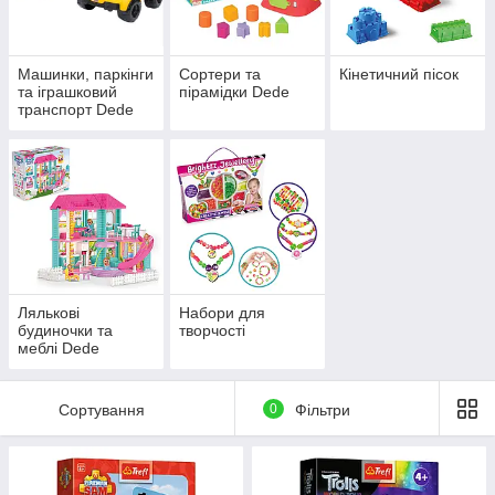
Машинки, паркінги
Сортери та
Кінетичний пісок
та іграшковий
пірамідки Dede
транспорт Dede
Лялькові
Набори для
будиночки та
творчості
меблі Dede
Сортування
0
Фільтри