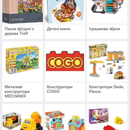
Пазли фігурні з
Дитячі книги
Іграшкова зброя
дерева Trefl
Металеві
Конструктори
Констуктори Dede,
конструктори
COGO
Ранок.
MECHANIX