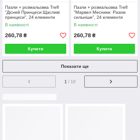
Пазли + розмальовка Trefl
Пазли + розмальовка Trefl
"Дісней Принцеси:Щасливі
"Марвел Месники: Разом
принцеси", 24 елементи
сильніше", 24 елементи
SUPER МАХІ (Трефл) 41008
SUPER МАХІ (Трефл) 41007
В наявності
В наявності
260,78
260,78
₴
₴
Купити
Купити
Показати ще
1
/ 10