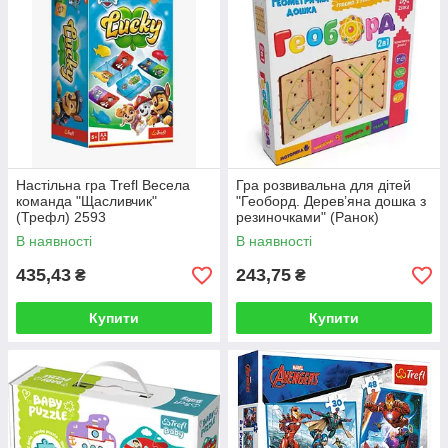
Настільна гра Trefl Весела
Гра розвивальна для дітей
команда "Щасливчик"
"Геоборд. Дерев’яна дошка з
(Трефл) 2593
резиночками" (Ранок)
В наявності
В наявності
435,43
243,75
₴
₴
Купити
Купити