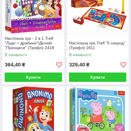
Настільна гра - 2 в 1 Trefl
"Лудо + драбини"/Дісней
Настільна гра Trefl "5 секунд"
"Принцеси" (Трефл) 2418
(Трефл) 1811
В наявності
В наявності
364,40
329,40
₴
₴
Купити
Купити