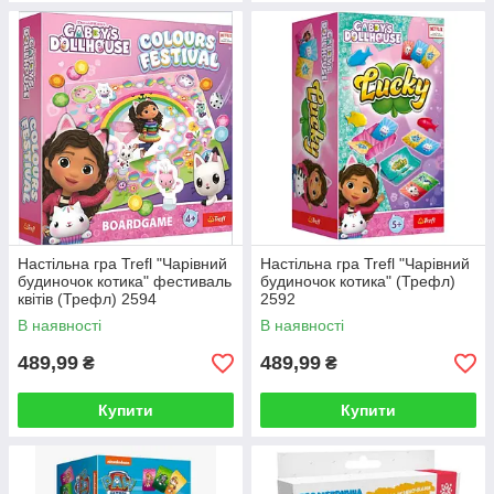
Настільна гра Trefl "Чарівний
Настільна гра Trefl "Чарівний
будиночок котика" фестиваль
будиночок котика" (Трефл)
квітів (Трефл) 2594
2592
В наявності
В наявності
489,99
489,99
₴
₴
Купити
Купити