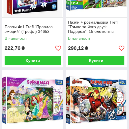
Пазли + розмальовка Trefl
Пазлы 4в1 Trefl "Правило
"Томас та його друзі:
эмоций" (Трефл) 34652
Подорож", 15 елементів
SUPER GIANT (Трефл) 42008
В наявності
В наявності
222,76
290,12
₴
₴
Купити
Купити