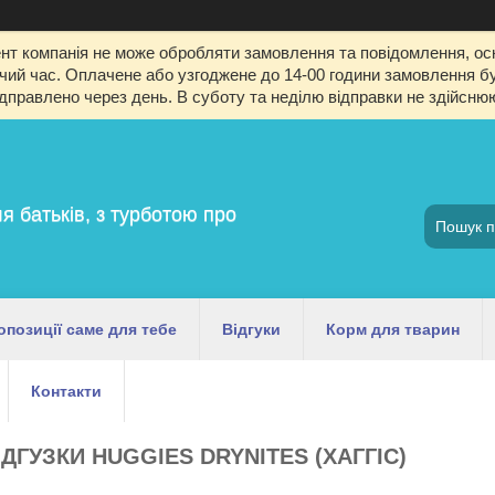
т компанія не може обробляти замовлення та повідомлення, оск
й час. Оплачене або узгоджене до 14-00 години замовлення буд
ідправлено через день. В суботу та неділю відправки не здійсню
я батьків, з турботою про
опозиції саме для тебе
Відгуки
Корм для тварин
Контакти
ІДГУЗКИ HUGGIES DRYNITES (ХАГГІС)