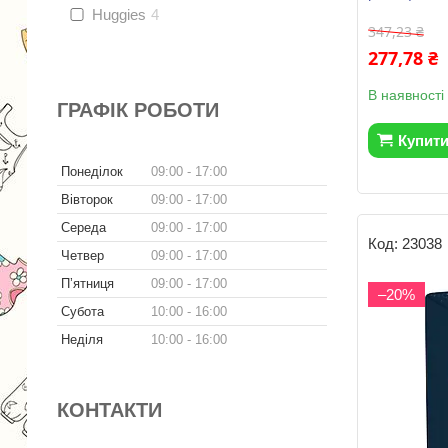
Huggies
4
347,23 ₴
277,78 ₴
В наявності
ГРАФІК РОБОТИ
Купит
Понеділок
09:00
17:00
Вівторок
09:00
17:00
Середа
09:00
17:00
23038
Четвер
09:00
17:00
Пʼятниця
09:00
17:00
–20%
Субота
10:00
16:00
Неділя
10:00
16:00
КОНТАКТИ