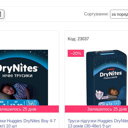
23037
–20%
алишилось 25 днів
Залишилось 25 днів
зки Huggies DryNites Boy 4-7
Труси-підгузки Huggies DryNite
0кг) 10 шт
13 років (30-48кг) 9 шт