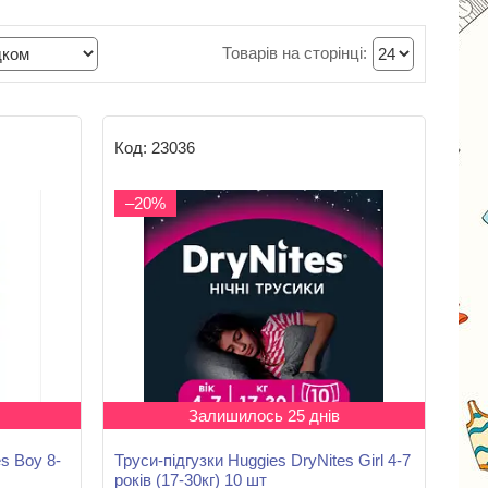
23036
–20%
Залишилось 25 днів
s Boy 8-
Труси-підгузки Huggies DryNites Girl 4-7
років (17-30кг) 10 шт