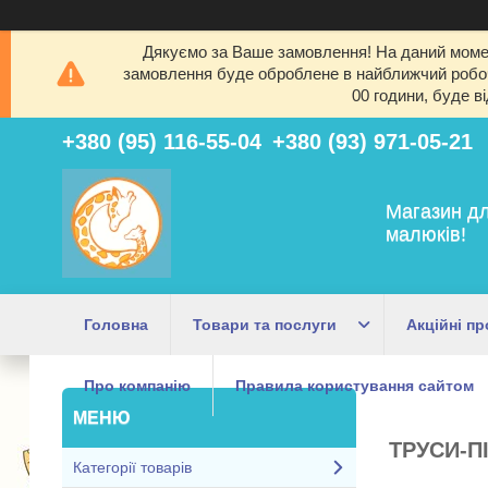
Дякуємо за Ваше замовлення! На даний момен
замовлення буде оброблене в найближчий робочи
00 години, буде в
+380 (95) 116-55-04
+380 (93) 971-05-21
Магазин дл
малюків!
Головна
Товари та послуги
Акційні пр
Про компанію
Правила користування сайтом
ТРУСИ-П
Категорії товарів