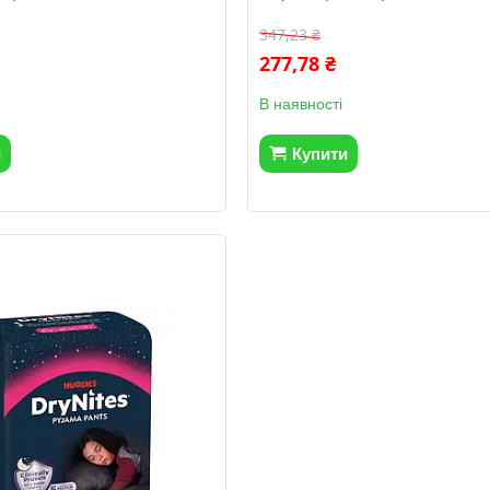
347,23 ₴
277,78 ₴
В наявності
и
Купити