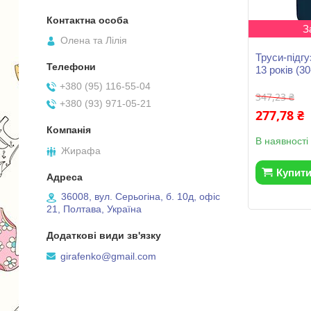
З
Олена та Лілія
Труси-підгу
13 років (30
+380 (95) 116-55-04
347,23 ₴
+380 (93) 971-05-21
277,78 ₴
В наявності
Жирафа
Купит
36008, вул. Серьогіна, б. 10д, офіс
21, Полтава, Україна
girafenko@gmail.com