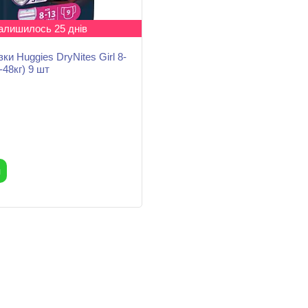
алишилось 25 днів
зки Huggies DryNites Girl 8-
-48кг) 9 шт
и