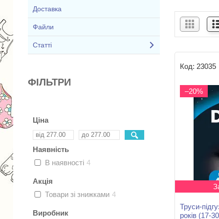
Доставка
Файли
Статті
23035
ФІЛЬТРИ
–20%
Ціна
Наявність
В наявності
4
Акція
З
Товари зі знижками
4
Труси-підгу
Виробник
років (17-3