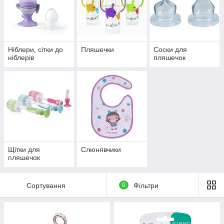
Ніблери, сітки до
Пляшечки
Соски для
ніблерів
пляшечок
Щітки для
Слюнявчики
пляшечок
Сортування
0
Фільтри