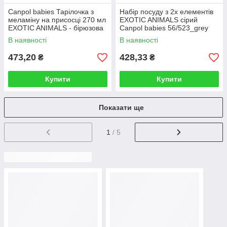
Canpol babies Тарiлочка з
Набір посуду з 2х елементів
меламiну на присосцi 270 мл
EXOTIC ANIMALS сірий
EXOTIC ANIMALS - бірюзова
Canpol babies 56/523_grey
4/519
В наявності
В наявності
473,20
428,33
₴
₴
Купити
Купити
Показати ще
1
/ 5