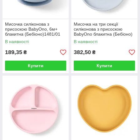
Мисочка силіконова з
Мисочка на три секції
присоскою BabyOno, 6м+
силіконова з присоскою
блакитна (Бебіоно)1481/01
BabyOno блакитна (Бебіоно)
1482/01
В наявності
В наявності
189,35
382,50
₴
₴
Купити
Купити