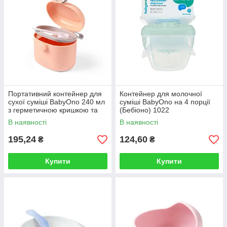
Портативний контейнер для
Контейнер для молочної
сухої суміші BabyOno 240 мл
суміші BabyOno на 4 порції
з герметичною кришкою та
(Бебіоно) 1022
ложечкою (Бебіоно) 1544
В наявності
В наявності
195,24
124,60
₴
₴
Купити
Купити