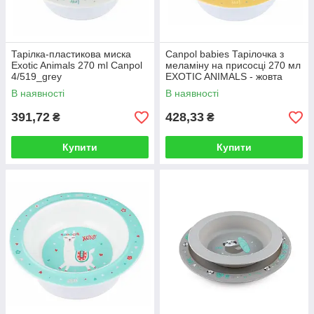
Тарілка-пластикова миска
Canpol babies Тарiлочка з
Exotic Animals 270 ml Canpol
меламiну на присосцi 270 мл
4/519_grey
EXOTIC ANIMALS - жовта
4/519
В наявності
В наявності
391,72
428,33
₴
₴
Купити
Купити