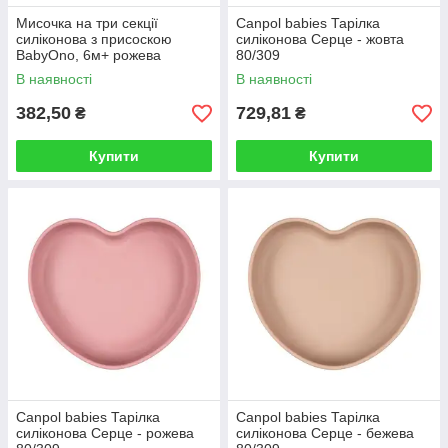
Мисочка на три секції
Canpol babies Тарілка
силіконова з присоскою
силіконова Серце - жовта
BabyOno, 6м+ рожева
80/309
(Бебіоно)1482/02
В наявності
В наявності
382,50
729,81
₴
₴
Купити
Купити
Canpol babies Тарілка
Canpol babies Тарілка
силіконова Серце - рожева
силіконова Серце - бежева