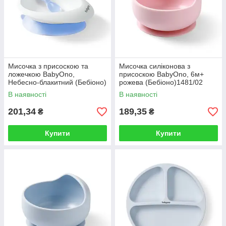
Мисочка з присоскою та
Мисочка силіконова з
ложечкою BabyOno,
присоскою BabyOno, 6м+
Небесно-блакитний (Бебіоно)
рожева (Бебіоно)1481/02
1077/04
В наявності
В наявності
201,34
189,35
₴
₴
Купити
Купити