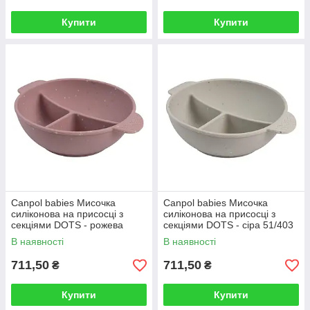
Купити
Купити
Canpol babies Мисочка
Canpol babies Мисочка
силіконова на присосці з
силіконова на присосці з
секціями DOTS - рожева
секціями DOTS - сіра 51/403
51/403
В наявності
В наявності
711,50
711,50
₴
₴
Купити
Купити