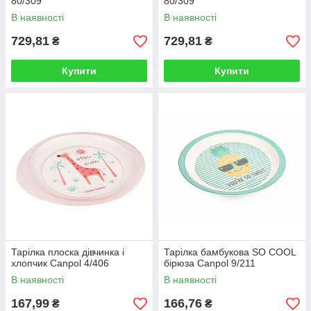
80/309
80/309
В наявності
В наявності
729,81
729,81
₴
₴
Купити
Купити
Тарілка плоска дівчинка і
Тарілка бамбукова SO COOL
хлопчик Canpol 4/406
бірюза Canpol 9/211
В наявності
В наявності
167,99
166,76
₴
₴