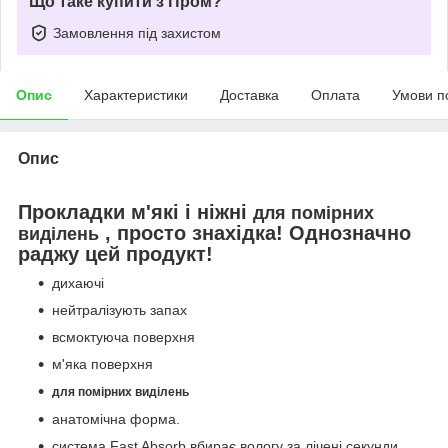
Що таке купити з Пром?
Замовлення під захистом
Опис
Характеристики
Доставка
Оплата
Умови п
Опис
Прокладки м'які і ніжні
для помірних
, просто знахідка! Однозначно
виділень
раджу цей продукт!
дихаючі
нейтралізують запах
всмоктуюча поверхня
м'яка поверхня
для помірних виділень
анатомічна форма.
система Fast Absorb вбирає вологу за лічені секунди.