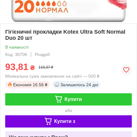
Гігієничні прокладки Kotex Ultra Soft Normal
Duo 20 шт
В наявності
Код: 30706
Роздріб
93,81
₴
110,37 ₴
Мінімальна сума замовлення на сайті — 500 ₴
Економія
16.56 ₴
Залишилось
24 дні
Купити
або
Купити з