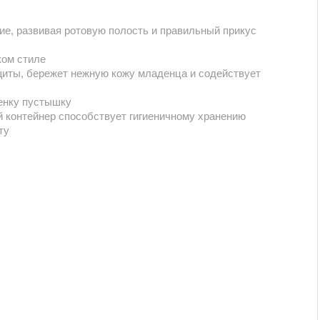
е, развивая ротовую полость и правильный прикус
ком стиле
щиты, бережет нежную кожу младенца и содействует
бенку пустышку
 контейнер способствует гигиеничному хранению
ту