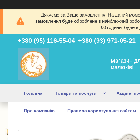
Дякуємо за Ваше замовлення! На даний момен
замовлення буде оброблене в найближчий робочи
00 години, буде в
+380 (95) 116-55-04
+380 (93) 971-05-21
Магазин дл
малюків!
Головна
Товари та послуги
Акційні пр
Про компанію
Правила користування сайтом