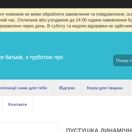
т компанія не може обробляти замовлення та повідомлення, оск
й час. Оплачене або узгоджене до 14-00 години замовлення буд
ідправлено через день. В суботу та неділю відправки не здійсню
я батьків, з турботою про
опозиції саме для тебе
Відгуки
Корм для тварин
Контакти
ПУСТУШКА ДИНАМІЧНА 