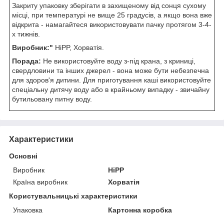
Закриту упаковку зберігати в захищеному від сонця сухому
місці, при температурі не вище 25 градусів, а якщо вона вже
відкрита - намагайтеся використовувати пачку протягом 3-4-
х тижнів.
Виробник:"
HiPP, Хорватія.
Порада:
Не використовуйте воду з-під крана, з криниці,
свердловини та інших джерел - вона може бути небезпечна
для здоров'я дитини. Для приготування каші використовуйте
спеціальну дитячу воду або в крайньому випадку - звичайну
бутильовану питну воду.
Характеристики
Основні
Виробник
HiPP
Країна виробник
Хорватія
Користувальницькі характеристики
Упаковка
Картонна коробка