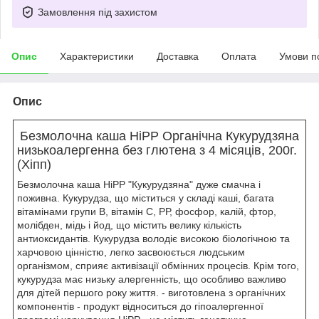
Замовлення під захистом
Опис
Характеристики
Доставка
Оплата
Умови п
Опис
Безмолочна каша HiPP Органічна Кукурудзяна
низькоалергенна без глютена з 4 місяців, 200г.
(Хіпп)
Безмолочна каша HiPP "Кукурудзяна" дуже смачна і
поживна. Кукурудза, що міститься у складі каші, багата
вітамінами групи В, вітамін С, РР, фосфор, калій, фтор,
молібден, мідь і йод, що містить велику кількість
антиоксидантів. Кукурудза володіє високою біологічною та
харчовою цінністю, легко засвоюється людським
організмом, сприяє активізації обмінних процесів. Крім того,
кукурудза має низьку алергенність, що особливо важливо
для дітей першого року життя. - виготовлена з органічних
компонентів - продукт відноситься до гіпоалергенної