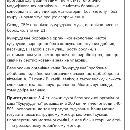
програмі харчування HiPP - не містить генетично
модифікованих організмів - не містить барвників,
консервантів, штучних ароматизаторів - без глютену - без
цукру - нормалізує процес спорожнення
Склад: 75% органічна кукурудзяна мука, органічна рисове
борошно, вітамін В1.
Кукурудзяне борошно з органічної екологічно чистої
кукурудзи, вирощеної без застосування штучних добрив,
пестицидів і засобів стимуляції росту рослин, з
дотриманням усіх вимог органічного виробництва, про що
свідчить сертифікований знак на упаковці.
Безмолочна органічна каша "Кукурудзяна" зроблена
дбайливо подрібнених органічних злаків так, щоб зберегти
вітаміни А, Е і групи В, калій, залізо, а також велику кількість
клітковини, яка поліпшує травлення. Містить вуглеводи,
тому добре насичує.
Приготування:
3-4 ст. ложки сухої безмолочної органічної
каші "Кукурудзяна" розмішати в 200 мл кип'яченої води t 40-
50° і охолодити до температури годування. Кашу можна
готувати також на грудному молоці, молочної суміші,
гіпоалергенною молочної суміші, а для більш старших дітей
– на розведеному коров'ячому молоці.