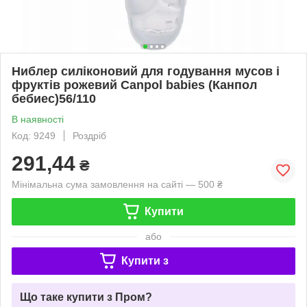
Ниблер силіконовий для годування мусов і
фруктів рожевий Canpol babies (Канпол
бебиес)56/110
В наявності
Код: 9249
Роздріб
291,44
₴
Мінімальна сума замовлення на сайті — 500 ₴
Купити
або
Купити з
Що таке купити з Пром?