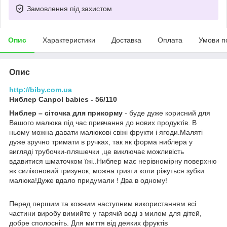
Замовлення під захистом
Опис
Характеристики
Доставка
Оплата
Умови п
Опис
http://biby.com.ua
Ниблер Canpol babies - 56/110
Ниблер – сіточка для прикорму
- буде дуже корисний для
Вашого малюка під час привчання до нових продуктів. В
ньому можна давати малюкові свіжі фрукти і ягоди.Маляті
дуже зручно тримати в ручках, так як форма ниблера у
вигляді трубочки-пляшечки ,це виключає можливість
вдавитися шматочком їжі..Ниблер має нерівномірну поверхню
як силіконовий гризунок, можна гризти коли ріжуться зубки
малюка!Дуже вдало придумали ! Два в одному!
Перед першим та кожним наступним використанням всі
частини виробу вимийте у гарячій воді з милом для дітей,
добре сполосніть. Для миття від деяких фруктів