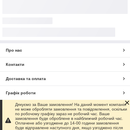
Про нас
Контакти
Доставка та оплата
Графік роботи
Дякуємо за Ваше замовлення! На даний момент компанія
Повна версія сайту
не може обробляти замовлення та повідомлення, оскільки
по робочому графіку зараз не робочий час. Ваше
замовлення буде оброблене в найближчий робочий час.
Сайт створено на маркетплейсі
Prom.ua
Оплачене або узгоджене до 14-00 години замовлення
буде відправлене наступного дня, якщо узгоджено після