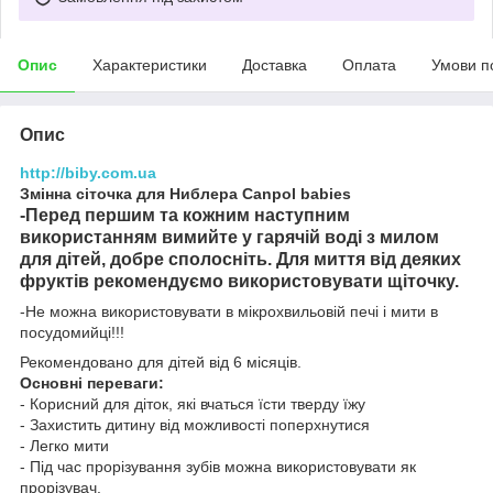
Опис
Характеристики
Доставка
Оплата
Умови п
Опис
http://biby.com.ua
Змінна сіточка для Ниблера Canpol babies
-Перед першим та кожним наступним
використанням вимийте у гарячій воді з милом
для дітей, добре сполосніть. Для миття від деяких
фруктів рекомендуємо використовувати щіточку.
-Не можна використовувати в мікрохвильовій печі і мити в
посудомийці!!!
Рекомендовано для дітей від 6 місяців.
Основні переваги:
- Корисний для діток, які вчаться їсти тверду їжу
- Захистить дитину від можливості поперхнутися
- Легко мити
- Під час прорізування зубів можна використовувати як
прорізувач.