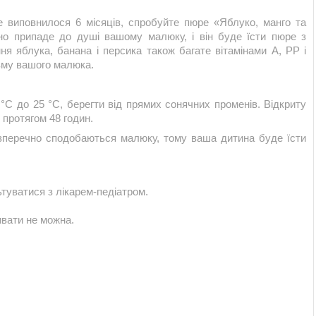
е виповнилося 6 місяців, спробуйте пюре «Яблуко, манго та
вно припаде до душі вашому малюку, і він буде їсти пюре з
я яблука, банана і персика також багате вітамінами А, РР і
ізму вашого малюка.
 °С до 25 °С, берегти від прямих сонячних променів. Відкриту
 протягом 48 годин.
езперечно сподобаються малюку, тому ваша дитина буде їсти
уватися з лікарем-педіатром.
ивати не можна.