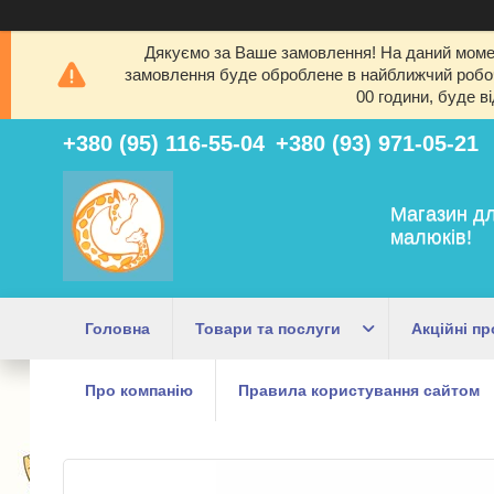
Дякуємо за Ваше замовлення! На даний момен
замовлення буде оброблене в найближчий робочи
00 години, буде в
+380 (95) 116-55-04
+380 (93) 971-05-21
Магазин дл
малюків!
Головна
Товари та послуги
Акційні пр
Про компанію
Правила користування сайтом