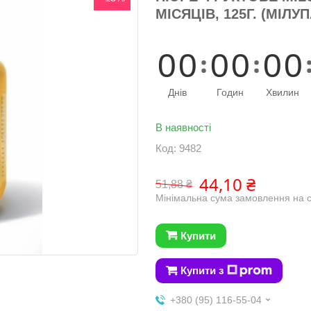
МІСЯЦІВ, 125Г. (МІЛУП
0
0
0
0
0
0
Днів
Годин
Хвилин
В наявності
Код:
9482
44,10 ₴
51,88 ₴
Мінімальна сума замовлення на с
Купити
Купити з
+380 (95) 116-55-04