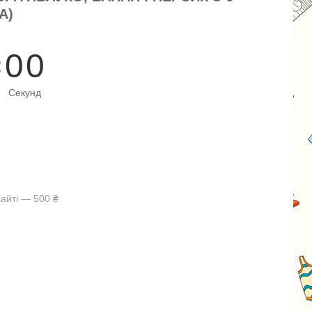
А)
0
0
Секунд
айті — 500 ₴