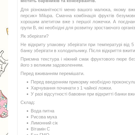
містить барвників та консервантів.
Для різноманітності меню вашого малюка, якому вж
персик» Milupa. Смачна комбінація фруктів безумо
хорошим апетитом вже з першої ложечки. А поєднанн
групи В, які необхідні для розвитку зростаючого орган
Як зберігати?
Не відкриту упаковку зберігати при температурі від 5
банку зберігати в холодильнику. Після відкриття вжити
Приємна текстура і ніжний смак фруктового пюре б
його з великим задоволенням.
Перед вживанням перемішати.
Перед введенням прикорму необхідно проконсульт
Харчування починати з 1 чайної ложки.
У разі відсутності бавовни при відкритті банки вж
Склад:
Вода питна
Рисова мука
Лимонний сік
Вітамін С
Без ГМО