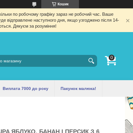
Кошик
ільки по робочому графіку зараз не робочий час. Ваше
е відправлене наступного дня, якщо узгоджено після 14-
ються. Дякуєм за розуміння!
Виплата 7000 до року
Пакунок малюка!
PA ЯБЛУКО, БАНАН І ПЕРСИК З 6