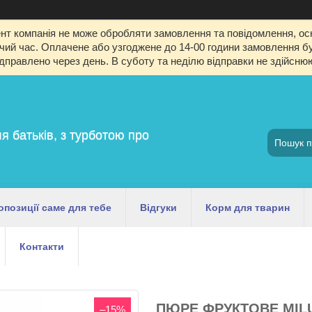
т компанія не може обробляти замовлення та повідомлення, оск
й час. Оплачене або узгоджене до 14-00 години замовлення буд
ідправлено через день. В суботу та неділю відправки не здійсню
я батьків, з турботою про
опозиції саме для тебе
Відгуки
Корм для тварин
Контакти
ПЮРЕ ФРУКТОВЕ MILU
–15%