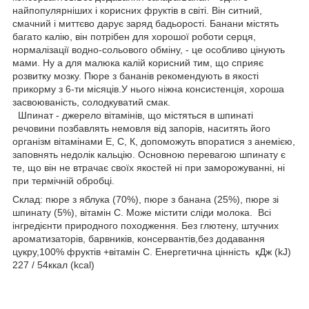
найпопулярніших і корисних фруктів в світі. Він ситний,
смачний і миттєво дарує заряд бадьорості. Банани містять
багато калію, він потрібен для хорошої роботи серця,
нормалізації водно-сольового обміну, - це особливо цінують
мами. Ну а для малюка калій корисний тим, що сприяє
розвитку мозку. Пюре з бананів рекомендують в якості
прикорму з 6-ти місяців.У нього ніжна консистенція, хороша
засвоюваність, солодкуватий смак.
Шпинат - джерело вітамінів, що містяться в шпинаті
речовини позбавлять немовля від запорів, наситять його
організм вітамінами Е, С, К, допоможуть впоратися з анемією,
заповнять недолік кальцію. Основною перевагою шпинату є
те, що він не втрачає своїх якостей ні при заморожуванні, ні
при термічній обробці.
Склад: пюре з яблука (70%), пюре з банана (25%), пюре зі
шпинату (5%), вітамін С. Може містити сліди молока. Всі
інгредієнти природного походження. Без глютену, штучних
ароматизаторів, барвників, консервантів,без додавання
цукру,100% фруктів +вітамін С. Енергетична цінність кДж (kJ)
227 / 54ккал (kcal)