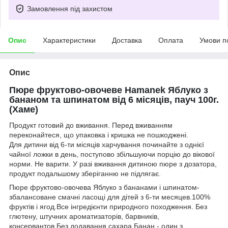
Замовлення під захистом
Опис
Характеристики
Доставка
Оплата
Умови п
Опис
Пюре фруктово-овочеве Hamanek Яблуко з
бананом та шпинатом від 6 місяців, пауч 100г.
(Хаме)
Продукт готовий до вживання. Перед вживанням
переконайтеся, що упаковка і кришка не пошкоджені.
Для дитини від 6-ти місяців харчування починайте з однієї
чайної ложки в день, поступово збільшуючи порцію до вікової
норми. Не варити. У разі вживання дитиною пюре з дозатора,
продукт подальшому зберіганню не підлягає.
Пюре фруктово-овочева Яблуко з бананами і шпинатом-
збалансоване смачні ласощі для дітей з 6-ти месяцев.100%
фруктів і ягод.Все інгредієнти природного походження. Без
глютену, штучних ароматизаторів, барвників,
консервантов.Без додавання сахара.Банан - один з