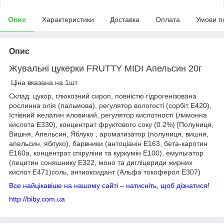
Опис
Характеристики
Доставка
Оплата
Умови п
Опис
Жувальні цукерки FRUTTY MIDI Апельсин 20г
Ціна вказана на 1шт.
Склад: цукор, глюкозний сироп, повністю гідрогенізована
рослинна олія (пальмова), регулятор вологості (сорбіт Е420),
їстівний желатин яловичий, регулятор кислотності (лимонна
кислота E330), концентрат фруктового соку (0.2%) [Полуниця,
Вишня, Апельсин, Яблуко , ароматизатор (полуниця, вишня,
апельсин, яблуко), барвники (антоціанін E163, бета-каротин
E160a, концентрат спіруліни та куркумін E100), емульгатор
(лецитин соняшнику E322, моно та дигліцериди жирних
кислот E471)соль, антиоксидант (Альфа токоферол Е307)
Все найцікавіше на нашому сайті – натисніть, щоб дізнатися!
http://biby.com.ua