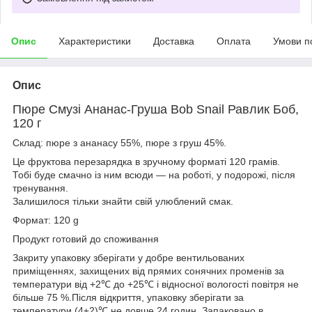
Опис
Характеристики
Доставка
Оплата
Умови п
Опис
Пюре Смузі Ананас-Груша Bob Snail Равлик Боб,
120 г
Склад: пюре з ананасу 55%, пюре з груш 45%.
Це фруктова перезарядка в зручному форматі 120 грамів.
Тобі буде смачно із ним всюди — на роботі, у подорожі, після
тренування.
Залишилося тільки знайти свій улюблений смак.
Формат: 120 g
Продукт готовий до споживання
Закриту упаковку зберігати у добре вентильованих
приміщеннях, захищених від прямих сонячних променів за
температури від +2℃ до +25℃ і відносної вологості повітря не
більше 75 %.Після відкриття, упаковку зберігати за
температури (4±2)℃ не довше 24 годин. Запаковано в