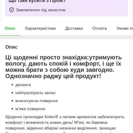
Що таке купити з Пром?
Замовлення під захистом
Опис
Характеристики
Доставка
Оплата
Умови п
Опис
Ці щоденні просто знахідка:утримують
вологу, дають спокій і комфорт, і ще їх
можна брати з собою куди завгодно.
Однозначно раджу цей продукт!
дихаючі
нейтралізують запах
всмоктуюча поверхня
м'яка поверхня
Щоденні прокладки Kotex
®
з легким ароматом забезпечують
комфорт і впевненість кожен день! М'які, як бавовна
поверхню, відмінно вбирає незначні виділення, захищає