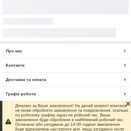
Про нас
Контакти
Доставка та оплата
Графік роботи
Дякуємо за Ваше замовлення! На даний момент компанія
Повна версія сайту
не може обробляти замовлення та повідомлення, оскільки
по робочому графіку зараз не робочий час. Ваше
замовлення буде оброблене в найближчий робочий час.
Сайт створено на маркетплейсі
Prom.ua
Оплачене або узгоджене до 14-00 години замовлення
буде відправлене наступного дня, якщо узгоджено після