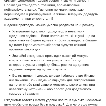
білизну і допомагає надовго зберегти відчуття свіжості.
Прокладки стандартної товщини, ароматизовані,
нейтралізують запах. Тиснення по краях прокладки
перешкоджає її розшарування, а жіночні візерунки додадуть
задоволення при використанні!
Щоденні прокладки можна умовно розділити на 3 розміру.
Ультратонкі ідеально підходять для невеликих
щоденних виділень. Вони настільки тонкі і гнучкі, що ви
практично не будете відчувати! Вони захищають білизну
від плям і допомагають зберегти відчуття свіжості
протягом цілого дня.
Звичайні ежедневые прокладки зазвичай можуть
вбирати більше вологи, ніж ультратонкі. Їх слід
використовувати в періоди більш рясних щоденних
виділень, наприклад під час овуляції.
Великі щоденні довше, ширше і вбирають ще більше,
ніж звичайні. Вони відмінно підійдуть для використання
на початку або кінці вашого менструального циклу, при
невеликому нетриманні або просто для додаткового
комфорту і захисту.
Ежедневки Котекс ( Kotex) удобно носить в сумочке несколько
штук чтобы они всегда были под рукой. Для чего еще нужны