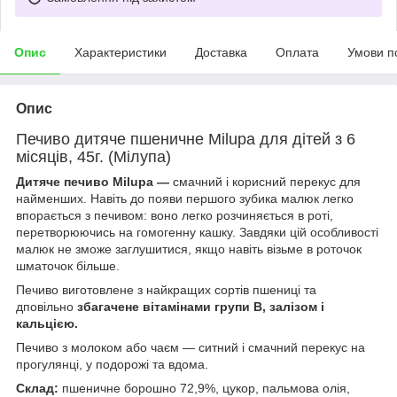
Опис
Характеристики
Доставка
Оплата
Умови п
Опис
Печиво дитяче пшеничне Milupa для дітей з 6
місяців, 45г. (Мілупа)
Дитяче печиво Milupa —
смачний і корисний перекус для
найменших. Навіть до появи першого зубика малюк легко
впорається з печивом: воно легко розчиняється в роті,
перетворюючись на гомогенну кашку. Завдяки цій особливості
малюк не зможе заглушитися, якщо навіть візьме в роточок
шматочок більше.
Печиво виготовлене з найкращих сортів пшениці та
дповільно
збагачене вітамінами групи B, залізом і
кальцією.
Печиво з молоком або чаєм — ситний і смачний перекус на
прогулянці, у подорожі та вдома.
Склад:
пшеничне борошно 72,9%, цукор, пальмова олія,