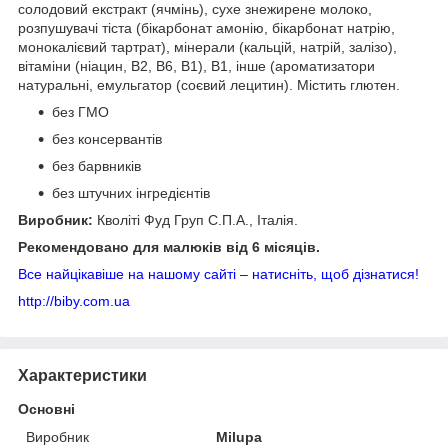
солодовий екстракт (ячмінь), сухе знежирене молоко,
розпушувачі тіста (бікарбонат амонію, бікарбонат натрію,
монокалієвий тартрат), мінерали (кальцій, натрій, залізо),
вітаміни (ніацин, В2, В6, В1), В1, інше (ароматизатори
натуральні, емульгатор (соєвий лецитин). Містить глютен.
без ГМО
без консервантів
без барвників
без штучних інгредієнтів
Виробник:
Кволіті Фуд Груп С.П.А., Італія.
Рекомендовано для малюків від 6 місяців.
Все найцікавіше на нашому сайті – натисніть, щоб дізнатися!
http://biby.com.ua
Характеристики
Основні
Виробник
Milupa