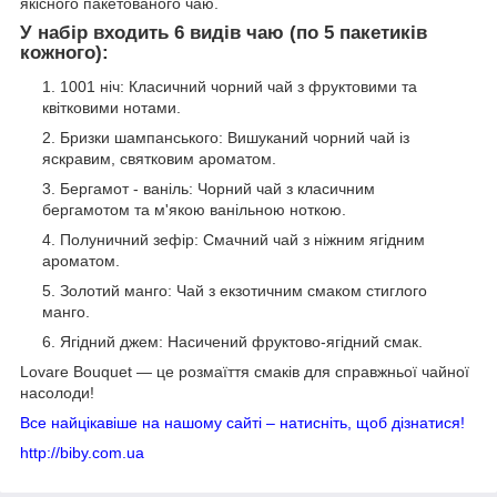
якісного пакетованого чаю.
У набір входить 6 видів чаю (по 5 пакетиків
кожного):
1001 ніч: Класичний чорний чай з фруктовими та
квітковими нотами.
Бризки шампанського: Вишуканий чорний чай із
яскравим, святковим ароматом.
Бергамот - ваніль: Чорний чай з класичним
бергамотом та м'якою ванільною ноткою.
Полуничний зефір: Смачний чай з ніжним ягідним
ароматом.
Золотий манго: Чай з екзотичним смаком стиглого
манго.
Ягідний джем: Насичений фруктово-ягідний смак.
Lovare Bouquet — це розмаїття смаків для справжньої чайної
насолоди!
Все найцікавіше на нашому сайті – натисніть, щоб дізнатися!
http://biby.com.ua