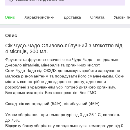
Опис
Характеристики
Доставка
Оплата
Умови п
Опис
Сік Чудо-Чадо Сливово-яблучний з м'якоттю від
4 місяців, 200 мл.
Фруктові та фруктово-овочеві соки Чудо-Чадо – це ідеальне
джерело вітамінів, мінералів та органічних кислот.
Соки Чудо-Чадо від ОКЗДХ допоможуть зробити харчування
малюка різноманітним та порадувати його смачненьким. Соки
містять все потрібне для здорового росту, адже вони
розроблені з урахуванням усіх потреб дитячого організму.
Без ароматизаторів. Без консервантів. Без ГМО.
Склад: сік виноградний (54%), сік яблучний (46%).
Умови зберігання: при температурі від 0 до 25 ° C, вологість
до 75%.
Відкриту банку зберігати у холодильнику за температури від 0