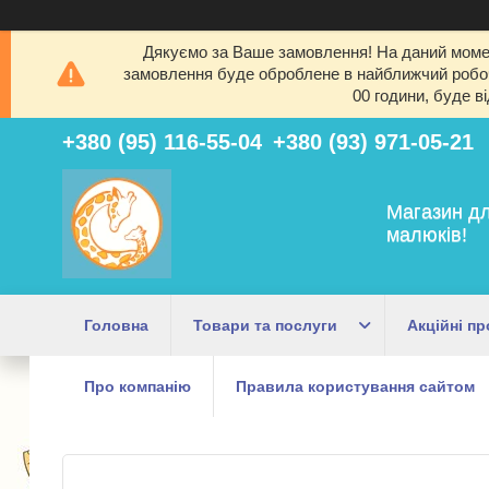
Дякуємо за Ваше замовлення! На даний момен
замовлення буде оброблене в найближчий робочи
00 години, буде в
+380 (95) 116-55-04
+380 (93) 971-05-21
Магазин дл
малюків!
Головна
Товари та послуги
Акційні пр
Про компанію
Правила користування сайтом