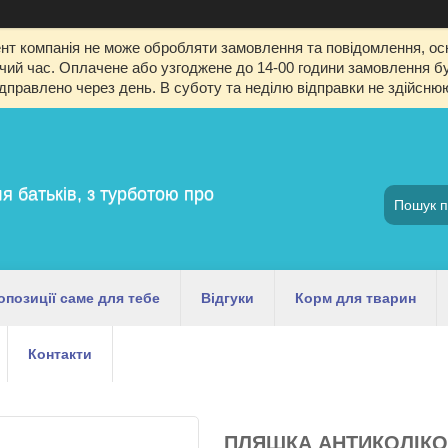
т компанія не може обробляти замовлення та повідомлення, оск
й час. Оплачене або узгоджене до 14-00 години замовлення буд
ідправлено через день. В суботу та неділю відправки не здійсню
я батьків, з турботою про
опозиції саме для тебе
Відгуки
Корм для тварин
Контакти
ПЛЯШКА АНТИКОЛІКО