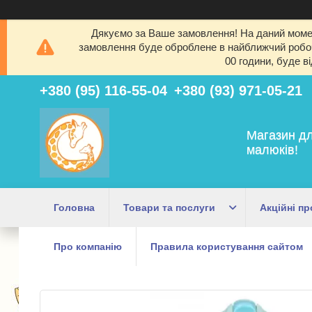
Дякуємо за Ваше замовлення! На даний момен
замовлення буде оброблене в найближчий робочи
00 години, буде в
+380 (95) 116-55-04
+380 (93) 971-05-21
Магазин дл
малюків!
Головна
Товари та послуги
Акційні пр
Про компанію
Правила користування сайтом