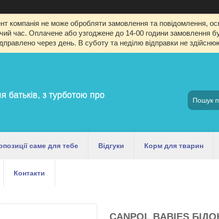
т компанія не може обробляти замовлення та повідомлення, оск
й час. Оплачене або узгоджене до 14-00 години замовлення буд
ідправлено через день. В суботу та неділю відправки не здійсню
я батьків, з турботою про
опозиції саме для тебе
Відгуки
Корм для тварин
Контакти
CANPOL BABIES БІД