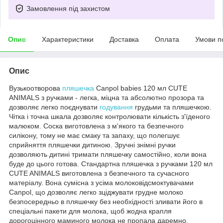
Замовлення під захистом
Опис
Характеристики
Доставка
Оплата
Умови п
Опис
Вузькоотворова
пляшечка
Canpol babies 120 мл CUTE
ANIMALS з ручками - легка, міцна та абсолютно прозора та
дозволяє легко поєднувати
годування
грудьми та пляшечкою.
Чітка і точна шкала дозволяє контролювати кількість з'їденого
малюком. Соска виготовлена з м'якого та безпечного
силікону, тому не має смаку та запаху, що полегшує
сприйняття пляшечки дитиною. Зручні знімні ручки
дозволяють дитині тримати пляшечку самостійно, коли вона
буде до цього готова. Стандартна пляшечка з ручками 120 мл
CUTE ANIMALS виготовлена з безпечного та сучасного
матеріалу. Вона сумісна з усіма молоковідсмоктувачами
Canpol, що дозволяє легко зціджувати грудне молоко
безпосередньо в пляшечку без необхідності зливати його в
спеціальні пакети для молока, щоб жодна крапля
дорогоцінного маминого молока не пропала даремно.