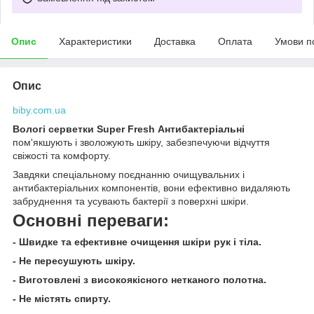
Опис
Характеристики
Доставка
Оплата
Умови п
Опис
biby.com.ua
Вологі серветки Super Fresh Антибактеріальні
пом'якшують і зволожують шкіру, забезпечуючи відчуття
свіжості та комфорту.
Завдяки спеціальному поєднанню очищувальних і
антибактеріальних компонентів, вони ефективно видаляють
забруднення та усувають бактерії з поверхні шкіри.
Основні переваги:
- Швидке та ефективне очищення шкіри рук і тіла.
- Не пересушують шкіру.
- Виготовлені з високоякісного нетканого полотна.
- Не містять спирту.