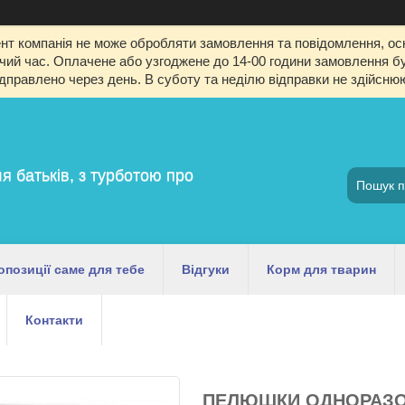
т компанія не може обробляти замовлення та повідомлення, оск
й час. Оплачене або узгоджене до 14-00 години замовлення буд
ідправлено через день. В суботу та неділю відправки не здійсню
я батьків, з турботою про
опозиції саме для тебе
Відгуки
Корм для тварин
Контакти
ПЕЛЮШКИ ОДНОРАЗОВІ