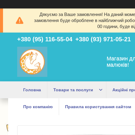
Дякуємо за Ваше замовлення! На даний момен
замовлення буде оброблене в найближчий робочи
00 години, буде в
+380 (95) 116-55-04
+380 (93) 971-05-21
Магазин дл
малюків!
Головна
Товари та послуги
Акційні пр
Про компанію
Правила користування сайтом