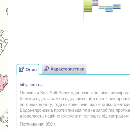
Характеристики
Опис
biby.com.ua
Пелюшки Seni Soft Super одноразові гігієнічні розміро
білизни під час заміни підгузників або гігієнічних пр
поглинає вологу, тоді як зовнішній шар із м'якого нет
Водонепроникна протислизька плівка запобігає протік
дозволяють надійно фіксувати пелюшку під матрацом,
Поглинання: 850 г.