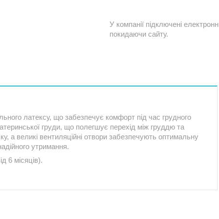
У компанії підключені електронн
покидаючи сайту.
льного латексу, що забезпечує комфорт під час грудного
атеринської груди, що полегшує перехід між груддю та
ску, а великі вентиляційні отвори забезпечують оптимальну
адійного утримання.
ід 6 місяців).