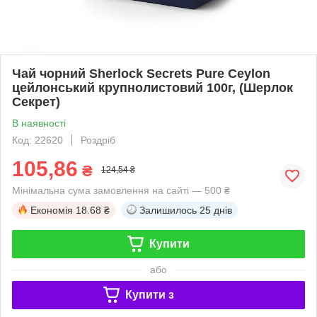
Чай чорний Sherlock Secrets Pure Ceylon
цейлонський крупнолистовий 100г, (Шерлок
Секрет)
В наявності
Код: 22620
Роздріб
105,86
₴
124,54 ₴
Мінімальна сума замовлення на сайті — 500 ₴
Економія
18.68 ₴
Залишилось
25 днів
Купити
або
Купити з