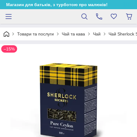
Магазин для батьків, з турботою про малюків!
Товари та послуги
Чай та кава
Чай
Чай Sherlock 
–15%