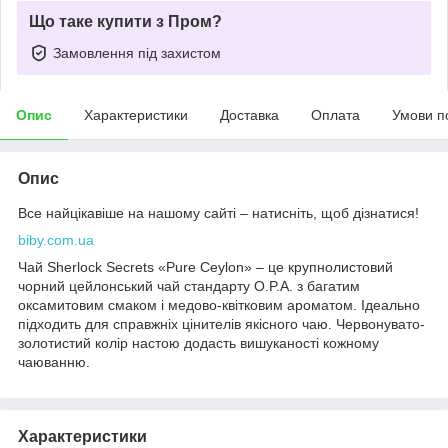
Що таке купити з Пром?
Замовлення під захистом
Опис
Характеристики
Доставка
Оплата
Умови п
Опис
Все найцікавіше на нашому сайті – натисніть, щоб дізнатися!
biby.com.ua
Чай Sherlock Secrets «Pure Ceylon» – це крупнолистовий
чорний цейлонський чай стандарту O.P.A. з багатим
оксамитовим смаком і медово-квітковим ароматом. Ідеально
підходить для справжніх цінителів якісного чаю. Червонувато-
золотистий колір настою додасть вишуканості кожному
чаюванню.
Характеристики