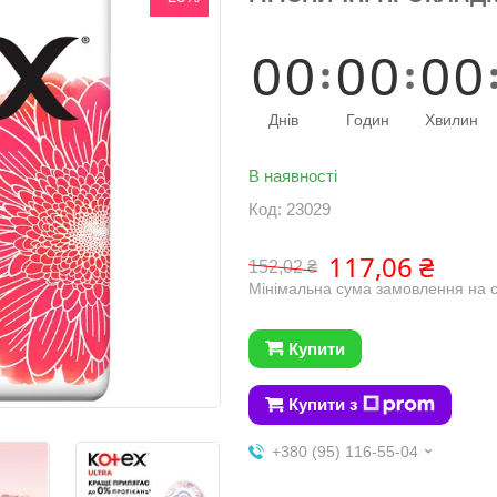
0
0
0
0
0
0
Днів
Годин
Хвилин
В наявності
Код:
23029
117,06 ₴
152,02 ₴
Мінімальна сума замовлення на с
Купити
Купити з
+380 (95) 116-55-04