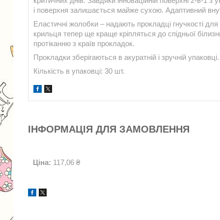
критичних днів. Завдяки інноваційній поверхні 2-в-1 з
і поверхня залишається майже сухою. Адаптивний внутр
Еластичні жолобки – надають прокладці гнучкості для за
крильця тепер ще краще кріпляться до спідньої білизни
протіканню з країв прокладок.
Прокладки зберігаються в акуратній і зручній упаковці.
Кількість в упаковці: 30 шт.
ІНФОРМАЦІЯ ДЛЯ ЗАМОВЛЕННЯ
Ціна:
117,06 ₴