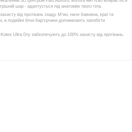
 унікальним 3D центром Fast Absorb, волога миттєво вбирається
ішній шар - адаптується під анатомію твого тіла.
хисту від протікань ззаду. М'які, наче бавовна, краї та
, а подвійні бічні бар'єрчики допомагають запобігти
 Kotex Ultra Dry забезпечують до 100% захисту від протікань.