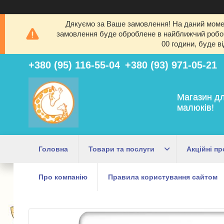
Дякуємо за Ваше замовлення! На даний момен
замовлення буде оброблене в найближчий робочи
00 години, буде в
+380 (95) 116-55-04
+380 (93) 971-05-21
Магазин дл
малюків!
Головна
Товари та послуги
Акційні пр
Про компанію
Правила користування сайтом