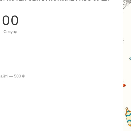
0
0
Секунд
айті — 500 ₴