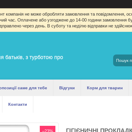
т компанія не може обробляти замовлення та повідомлення, оск
й час. Оплачене або узгоджене до 14-00 години замовлення буд
ідправлено через день. В суботу та неділю відправки не здійсню
я батьків, з турботою про
опозиції саме для тебе
Відгуки
Корм для тварин
Контакти
ГІГІЄНИЧНІ ПРОКЛАД
–23%