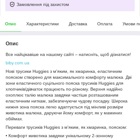
Замовлення під захистом
Опис
Характеристики
Доставка
Оплата
Умови п
Опис
Все найцікавіше на нашому сайті – натисніть, щоб дізнатися!
biby.com.ua
Нові трусики Huggies з м'яким, як хмаринка, еластичним
пояском створено для максимального комфорту малюка. Дві
зони еластичного суцільного пояска трусиків Huggies для
хлопчиків/дівчаток працюють по-різному. Верхня надійно
охоплює талію малюка завдяки частіше розташованим
еластичним ниткам, забезпечуючи чудову посадку. Широка
нижня зона пояска легко адаптується під мінливі розміри
животика малюка, даруючи йому комфорт, як у маминих
обіймах.
Переваги трусиків Huggies з м'яким, як хмаринка, пояском:
• Комфорт животика завдяки унікальному 2-зонному