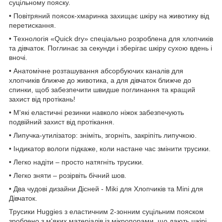
суцільному пояску.
• Повітряний поясок-хмаринка захищає шкіру на животику від
перетискання.
• Технологія «Quick dry» спеціально розроблена для хлопчиків
та дівчаток. Поглинає за секунди і зберігає шкіру сухою вдень і
вночі.
• Анатомічне розташування абсорбуючих каналів для
хлопчиків ближче до животика, а для дівчаток ближче до
спинки, щоб забезпечити швидше поглинання та кращий
захист від протікань!
• М'які еластичні резинки навколо ніжок забезпечують
подвійний захист від протікання.
• Липучка-утилізатор: зніміть, згорніть, закріпіть липучкою.
• Індикатор вологи підкаже, коли настане час змінити трусики.
• Легко надіти – просто натягніть трусики.
• Легко зняти – розірвіть бічний шов.
• Два чудові дизайни Дісней - Miki для Хлопчиків та Mini для
Дівчаток.
Трусики Huggies з еластичним 2-зонним суцільним пояском
зроблено з м'яких матеріалів із мікропорами, що дають шкірі