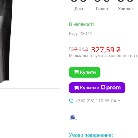
Днів
Годин
Хвилин
В наявності
Код:
23074
327,59 ₴
537,04 ₴
Мінімальна сума замовлення на с
Купити
Купити з
+380 (95) 116-55-04