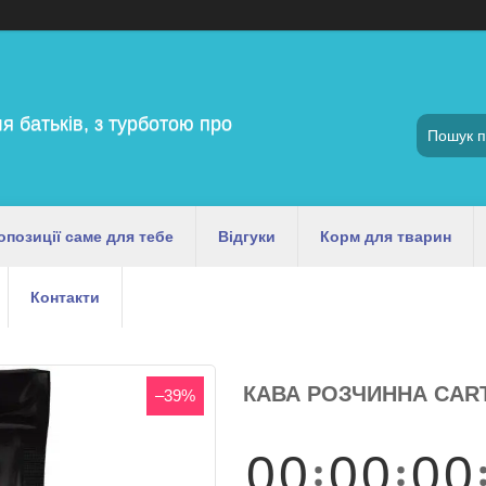
я батьків, з турботою про
опозиції саме для тебе
Відгуки
Корм для тварин
Контакти
КАВА РОЗЧИННА CARTE
–39%
0
0
0
0
0
0