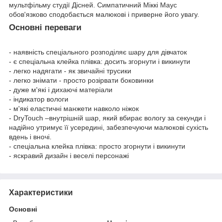
мультфільму студії Дісней. Симпатичний Міккі Маус
обов'язково сподобається малюкові і приверне його увагу.
Основні переваги
- наявність спеціального розподіляє шару для дівчаток
- є спеціальна клейка плівка: досить згорнути і викинути
- легко надягати - як звичайні трусики
- легко знімати - просто розірвати боковинки
- дуже м'які і дихаючі матеріали
- індикатор вологи
- м'які еластичні манжети навколо ніжок
- DryTouch –внутрішній шар, який вбирає вологу за секунди і
надійно утримує її усередині, забезпечуючи малюкові сухість
вдень і вночі.
- спеціальна клейка плівка: просто згорнути і викинути
- яскравий дизайн і веселі персонажі
Характеристики
Основні