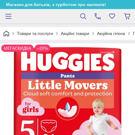
Магазин для батьків, з турботою про малюків!
Товари та послуги
Акційні товари
Акційна гігієна
П
МЕГАСКИДКА
–20%