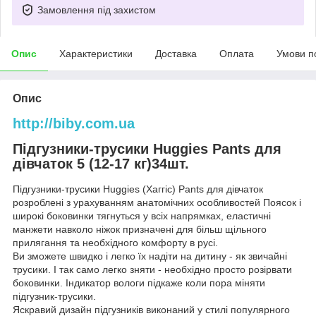
Замовлення під захистом
Опис
Характеристики
Доставка
Оплата
Умови п
Опис
http://biby.com.ua
Підгузники-трусики Huggies Pants для
дівчаток 5 (12-17 кг)34шт.
Підгузники-трусики Huggies (Хаггіс) Pants для дівчаток
розроблені з урахуванням анатомічних особливостей Поясок і
широкі боковинки тягнуться у всіх напрямках, еластичні
манжети навколо ніжок призначені для більш щільного
прилягання та необхідного комфорту в русі.
Ви зможете швидко і легко їх надіти на дитину - як звичайні
трусики. І так само легко зняти - необхідно просто розірвати
боковинки. Індикатор вологи підкаже коли пора міняти
підгузник-трусики.
Яскравий дизайн підгузників виконаний у стилі популярного