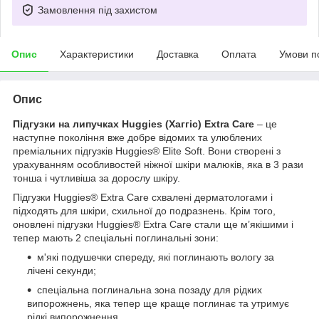
Замовлення під захистом
Опис
Характеристики
Доставка
Оплата
Умови п
Опис
Підгузки на липучках Huggies (Хаггіс) Extra Care
– це
наступне покоління вже добре відомих та улюблених
преміальних підгузків Huggies® Elite Soft. Вони створені з
урахуванням особливостей ніжної шкіри малюків, яка в 3 рази
тонша і чутливіша за дорослу шкіру.
Підгузки Huggies® Extra Care схвалені дерматологами і
підходять для шкіри, схильної до подразнень. Крім того,
оновлені підгузки Huggies® Extra Care стали ще м’якішими і
тепер мають 2 спеціальні поглинальні зони:
м'які подушечки спереду, які поглинають вологу за
лічені секунди;
спеціальна поглинальна зона позаду для рідких
випорожнень, яка тепер ще краще поглинає та утримує
рідкі випорожнення.