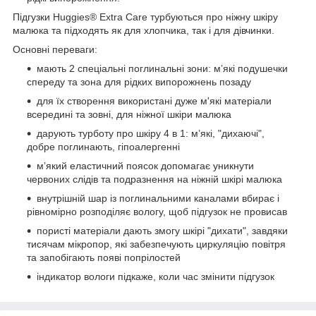
Підгузки Huggies® Extra Care турбуються про ніжну шкіру
малюка та підходять як для хлопчика, так і для дівчинки.
Основні переваги:
мають 2 спеціальні поглинальні зони: м’які подушечки
спереду та зона для рідких випорожнень позаду
для їх створення використані дуже м'які матеріали
всередині та зовні, для ніжної шкіри малюка
дарують турботу про шкіру 4 в 1: м’які, "дихаючі",
добре поглинають, гіпоалергенні
м’який еластичний поясок допомагає уникнути
червоних слідів та подразнення на ніжній шкірі малюка
внутрішній шар із поглинальними каналами вбирає і
рівномірно розподіляє вологу, щоб підгузок не провисав
пористі матеріали дають змогу шкірі "дихати", завдяки
тисячам мікропор, які забезпечують циркуляцію повітря
та запобігають появі попрілостей
індикатор вологи підкаже, коли час змінити підгузок