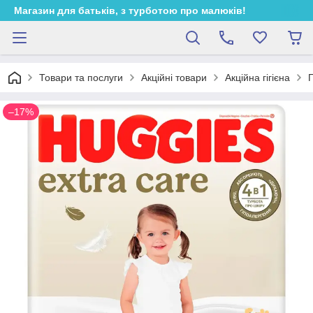
Магазин для батьків, з турботою про малюків!
Товари та послуги
Акційні товари
Акційна гігієна
П
–17%