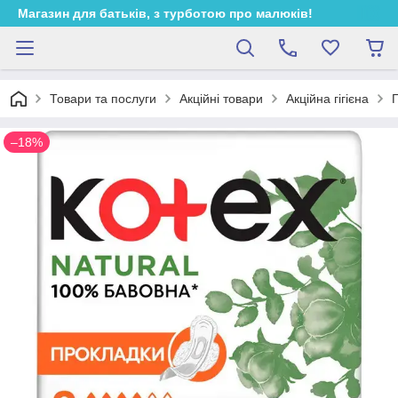
Магазин для батьків, з турботою про малюків!
Товари та послуги
Акційні товари
Акційна гігієна
Г
–18%