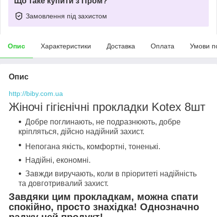
Що таке купити з Пром?
Замовлення під захистом
Опис
Характеристики
Доставка
Оплата
Умови п
Опис
http://biby.com.ua
Жіночі гігієнічні прокладки Kotex 8шт
Добре поглинають, не подразнюють, добре
кріпляться, дійсно надійний захист.
Непогана якість, комфортні, тоненькі.
Надійні, економні.
Завжди виручають, коли в пріоритеті надійність
та довготривалий захист.
Завдяки цим прокладкам, можна спати
спокійно, просто знахідка! Однозначно
раджу цей продукт!