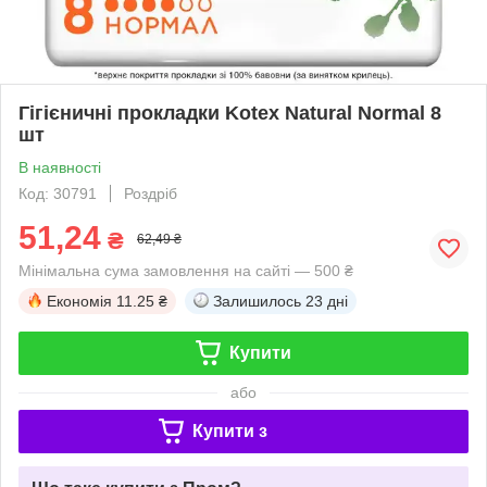
Гігієничні прокладки Kotex Natural Normal 8
шт
В наявності
Код: 30791
Роздріб
51,24
₴
62,49 ₴
Мінімальна сума замовлення на сайті — 500 ₴
Економія
11.25 ₴
Залишилось
23 дні
Купити
або
Купити з