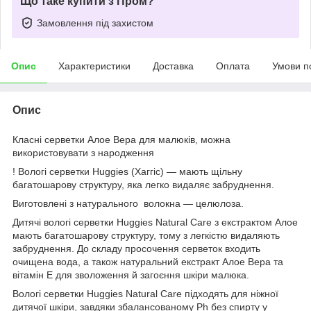
Що таке купити з Пром?
Замовлення під захистом
Опис
Характеристики
Доставка
Оплата
Умови п
Опис
Класні серветки Алое Вера для малюків, можна
використовувати з народження
! Вологі серветки Huggies (Хаггіс) — мають щільну
багатошарову структуру, яка легко видаляє забруднення.
Виготовлені з натурального волокна — целюлоза.
Дитячі вологі серветки Huggies Natural Care з екстрактом Алое
мають багатошарову структуру, тому з легкістю видаляють
забруднення. До складу просочення серветок входить
очищена вода, а також натуральний екстракт Алое Вера та
вітамін Е для зволоження й загоєння шкіри малюка.
Вологі серветки Huggies Natural Care підходять для ніжної
дитячої шкіри, завдяки збалансованому Ph без спирту у