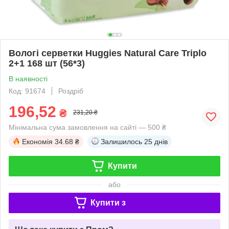
Вологі серветки Huggies Natural Care Triplo
2+1 168 шт (56*3)
В наявності
Код: 91674
Роздріб
196,52
₴
231,20 ₴
Мінімальна сума замовлення на сайті — 500 ₴
Економія
34.68 ₴
Залишилось
25 днів
Купити
або
Купити з