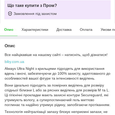
Що таке купити з Пром?
Замовлення під захистом
Опис
Характеристики
Доставка
Оплата
Умови п
Опис
Все найцікавіше на нашому сайті – натисніть, щоб дізнатися!
biby.com.ua
Always Ultra Night з крильцями підходять для використання
вдень і вночі, забезпечуючи до 100% захисту, адаптованого до
особливостей вашої фігури та інтенсивності виділень.
Вони ідеально підходять за помірних виділень для розміру
спідньої білизни L або за рясних виділень для розмірів M та L.
Ці гігієнічні прокладки мають захисні контури Secureguard, які
утримують вологу, а суперпоглинаючий гель миттєво
поглинає та надійно утримує рідину, запобігаючи протіканням.
Технологія нейтралізації запаху блокує неприємні запахи, не