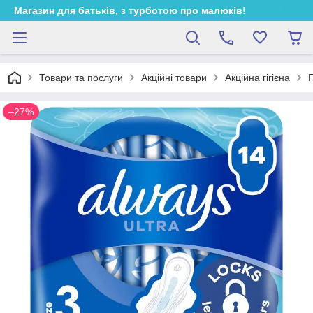
Магазин для батьків, з турботою про малюків!
Товари та послуги
Акційні товари
Акційна гігієна
Г
–27%