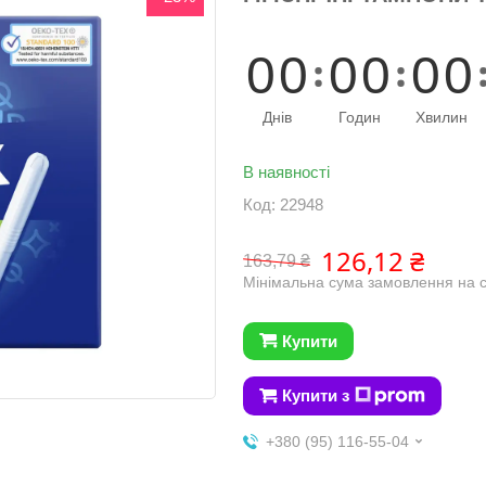
0
0
0
0
0
0
Днів
Годин
Хвилин
В наявності
Код:
22948
126,12 ₴
163,79 ₴
Мінімальна сума замовлення на с
Купити
Купити з
+380 (95) 116-55-04