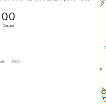
0
0
Секунд
айті — 500 ₴