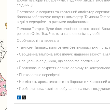
ароматизаторів та барвників. Надійний захист забезпе
спідничці.
Протиковзне покриття та картонний аплікатор сприяют
бавовни забезпечує почуття комфорту. Тампони Tampa
в дні із середніми та рясними виділеннями.
Тампони Tampax були гінекологічно протестовані. Во
речовин Oeko-Tex. Чистота та впевненість у собі.
Особливості та переваги
• Тампони Tampax, виготовлені без використання плас
• Серцевина тампона забезпечує надійний захист, а м'
• Спеціальна спідничка, що запобігає протіканню
• Протиковзне покриття сприяє легкому та контрольо
• Гінекологічно перевірені
• Не містить ароматизаторів та барвників • Картонний а
• Пройшли незалежні випробування на вміст шкідливи