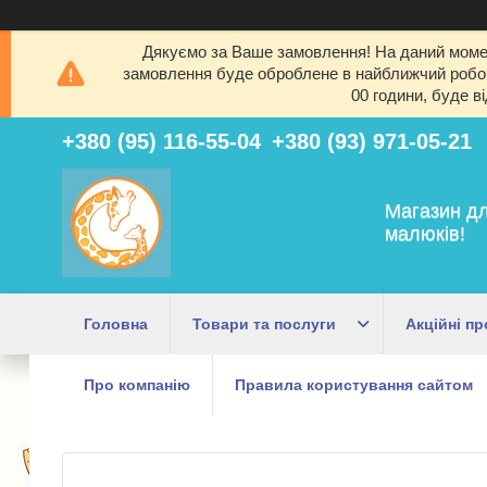
Дякуємо за Ваше замовлення! На даний момен
замовлення буде оброблене в найближчий робочи
00 години, буде в
+380 (95) 116-55-04
+380 (93) 971-05-21
Магазин дл
малюків!
Головна
Товари та послуги
Акційні пр
Про компанію
Правила користування сайтом