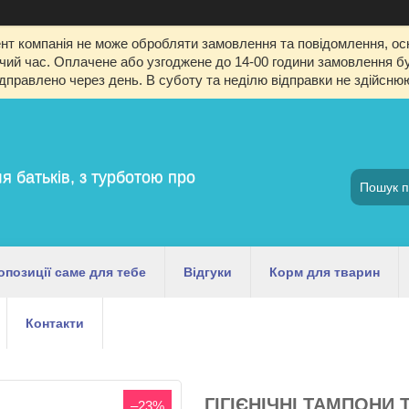
т компанія не може обробляти замовлення та повідомлення, оск
й час. Оплачене або узгоджене до 14-00 години замовлення буд
ідправлено через день. В суботу та неділю відправки не здійсню
я батьків, з турботою про
опозиції саме для тебе
Відгуки
Корм для тварин
Контакти
ГІГІЄНІЧНІ ТАМПОНИ T
–23%