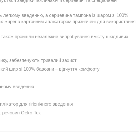
чується завдяки поглинаючій серцевині та спеціальній
ь легкому введенню, а серцевина тампона із шаром зі 100%
x Super з картонним аплікатором призначені для використання
ни також пройшли незалежне випробування вмісту шкідливих
тику, забезпечують тривалий захист
який шар зі 100% бавовни – відчуття комфорту
ваному введенню
плікатор для гігієнічного введення
х речовин Oeko-Tex