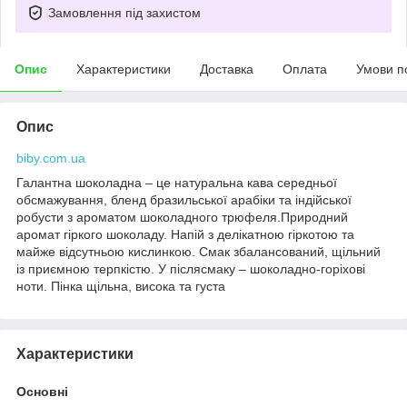
Замовлення під захистом
Опис
Характеристики
Доставка
Оплата
Умови п
Опис
biby.com.ua
Галантна шоколадна – це натуральна кава середньої
обсмажування, бленд бразильської арабіки та індійської
робусти з ароматом шоколадного трюфеля.Природний
аромат гіркого шоколаду. Напій з делікатною гіркотою та
майже відсутньою кислинкою. Смак збалансований, щільний
із приємною терпкістю. У післясмаку – шоколадно-горіхові
ноти. Пінка щільна, висока та густа
Характеристики
Основні