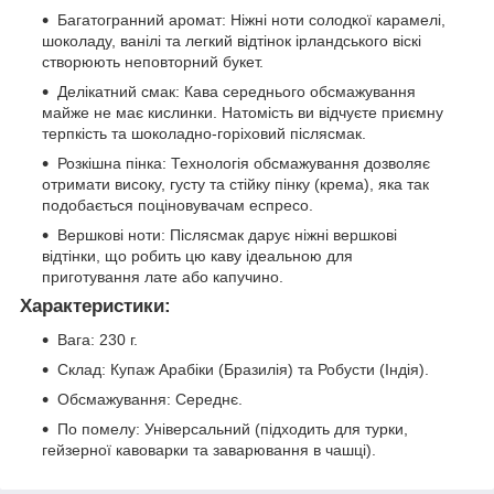
Багатогранний аромат: Ніжні ноти солодкої карамелі,
шоколаду, ванілі та легкий відтінок ірландського віскі
створюють неповторний букет.
Делікатний смак: Кава середнього обсмажування
майже не має кислинки. Натомість ви відчуєте приємну
терпкість та шоколадно-горіховий післясмак.
Розкішна пінка: Технологія обсмажування дозволяє
отримати високу, густу та стійку пінку (крема), яка так
подобається поціновувачам еспресо.
Вершкові ноти: Післясмак дарує ніжні вершкові
відтінки, що робить цю каву ідеальною для
приготування лате або капучино.
Характеристики:
Вага: 230 г.
Склад: Купаж Арабіки (Бразилія) та Робусти (Індія).
Обсмажування: Середнє.
По помелу: Універсальний (підходить для турки,
гейзерної кавоварки та заварювання в чашці).