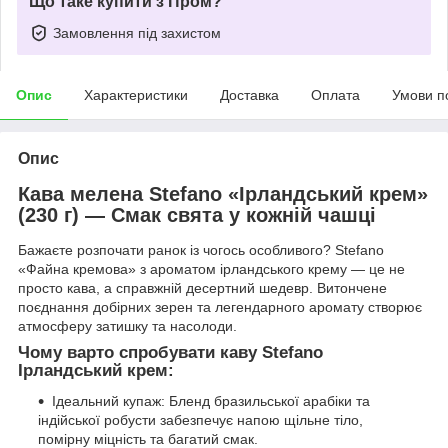
Що таке купити з Пром?
Замовлення під захистом
Опис
Характеристики
Доставка
Оплата
Умови п
Опис
Кава мелена Stefano «Ірландський крем»
(230 г) — Смак свята у кожній чашці
Бажаєте розпочати ранок із чогось особливого? Stefano
«Файна кремова» з ароматом ірландського крему — це не
просто кава, а справжній десертний шедевр. Витончене
поєднання добірних зерен та легендарного аромату створює
атмосферу затишку та насолоди.
Чому варто спробувати каву Stefano
Ірландський крем:
Ідеальний купаж: Бленд бразильської арабіки та
індійської робусти забезпечує напою щільне тіло,
помірну міцність та багатий смак.