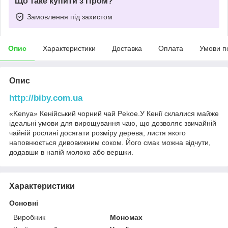
Що таке купити з Пром?
Замовлення під захистом
Опис
Характеристики
Доставка
Оплата
Умови п
Опис
http://biby.com.ua
«Kenya» Кенійський чорний чай Pekoe.У Кенії склалися майже
ідеальні умови для вирощування чаю, що дозволяє звичайній
чайній рослині досягати розміру дерева, листя якого
наповнюється дивовижним соком. Його смак можна відчути,
додавши в напій молоко або вершки.
Характеристики
Основні
Виробник
Мономах