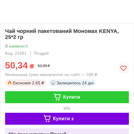
Чай чорний пакетований Мономах KENYA,
25*2 гр
В наявності
Код: 21681
Роздріб
50,34
₴
52,99 ₴
Мінімальна сума замовлення на сайті — 500 ₴
Економія
2.65 ₴
Залишилось
24 дні
Купити
або
Купити з