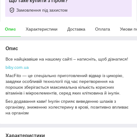
Що таке купити з Пром?
Замовлення під захистом
Опис
Характеристики
Доставка
Оплата
Умови п
Опис
Все найцікавіше на нашому сайті – натисніть, щоб дізнатися!
biby.com.ua
MacFito — це спеціально приготовлений відвар із цикорію,
завдяки особливій технології під час перетворення на
порошок зберігається максимальна кількість корисних
вітамінів і мікроелементів, серед яких клітковина й інулін.
Без додавання кави! Інулін сприяє виведенню шлаків з
організму, зниженню холестерину в крові, позитивно впливає
на організм
Характеристики