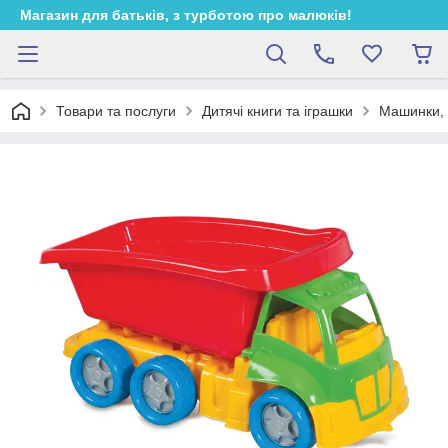
Магазин для батьків, з турботою про малюків!
Товари та послуги
Дитячі книги та іграшки
Машинки, 