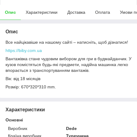
Опис
Характеристики
Доставка
Оплата
Умови п
Опис
Все найцікавіше на нашому сайті – натисніть, щоб дізнатися!
https://biby.com.ua
Вантажівка стане чудовим вибором для гри в будмайданчик. У
кузов помістяться будь-які предмети, надійна машинка легко
впорається з транспортуванням вантажів.
Вік: від 18 місяців
Розмір: 670*320*310 mm.
Характеристики
Основні
Виробник
Dede
Країна виробник
Туреччина