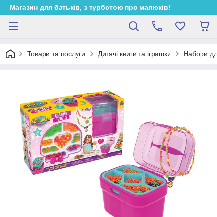
Магазин для батьків, з турботою про малюків!
Товари та послуги
Дитячі книги та іграшки
Набори дл