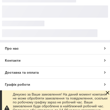
Про нас
Контакти
Доставка та оплата
Графік роботи
Дякуємо за Ваше замовлення! На даний момент компанія
Повна версія сайту
не може обробляти замовлення та повідомлення, оскільки
по робочому графіку зараз не робочий час. Ваше
замовлення буде оброблене в найближчий робочий час.
Сайт створено на маркетплейсі
Prom.ua