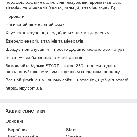
порошок, рослинна олія, сіль, натуральні ароматизатори,
вітаміни та мінерали (залізо, кальцій, вітаміни групи B).
Переваги:
Насичений шоколадний смак
Хрустка текстура, що подобається дітям і дорослим
Джерело енергії, вітамінів та мінералів
Швидке приготування – просто додайте молоко або йогурт
Без штучних барвників та консервантів.
Замовляйте Кульки START з какао 250 г вже сьогодні та
насолоджуйтесь смачним і корисним сніданком щоранку
Все найцікавіше на нашому сайті – натисніть, щоб дізнатися!
https://biby.com.ua
Характеристики
Основні
Виробник
Start
Країна виробник
Україна