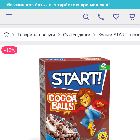
Магазин для батьків, з турботою про малюків!
Товари та послуги
Сухі сніданки
Кульки START з как
–15%