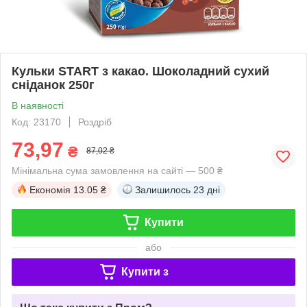
Кульки START з какао. Шоколадний сухий
сніданок 250г
В наявності
Код: 23170
Роздріб
73,97
₴
87,02 ₴
Мінімальна сума замовлення на сайті — 500 ₴
Економія
13.05 ₴
Залишилось
23 дні
Купити
або
Купити з