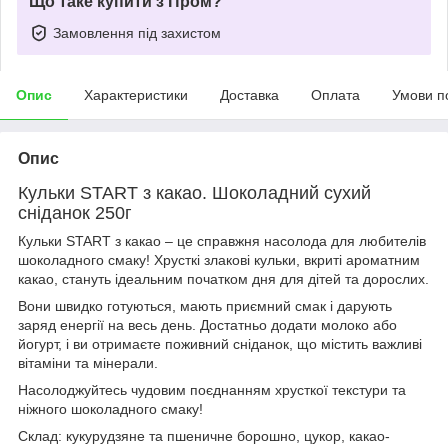
Що таке купити з Пром?
Замовлення під захистом
Опис
Характеристики
Доставка
Оплата
Умови п
Опис
Кульки START з какао. Шоколадний сухий
сніданок 250г
Кульки START з какао – це справжня насолода для любителів
шоколадного смаку! Хрусткі злакові кульки, вкриті ароматним
какао, стануть ідеальним початком дня для дітей та дорослих.
Вони швидко готуються, мають приємний смак і дарують
заряд енергії на весь день. Достатньо додати молоко або
йогурт, і ви отримаєте поживний сніданок, що містить важливі
вітаміни та мінерали.
Насолоджуйтесь чудовим поєднанням хрусткої текстури та
ніжного шоколадного смаку!
Склад: кукурудзяне та пшеничне борошно, цукор, какао-