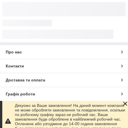
Про нас
Контакти
Доставка та оплата
Графік роботи
Дякуємо за Ваше замовлення! На даний момент компанія
Повна версія сайту
не може обробляти замовлення та повідомлення, оскільки
по робочому графіку зараз не робочий час. Ваше
замовлення буде оброблене в найближчий робочий час.
Сайт створено на маркетплейсі
Prom.ua
Оплачене або узгоджене до 14-00 години замовлення