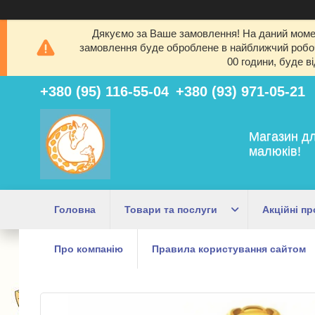
Дякуємо за Ваше замовлення! На даний момен
замовлення буде оброблене в найближчий робочи
00 години, буде в
+380 (95) 116-55-04
+380 (93) 971-05-21
Магазин дл
малюків!
Головна
Товари та послуги
Акційні пр
Про компанію
Правила користування сайтом