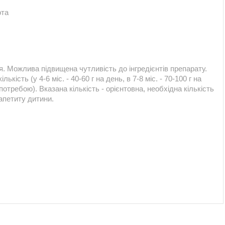
ота
. Можлива підвищена чутливість до інгредієнтів препарату.
кість (у 4-6 міс. - 40-60 г на день, в 7-8 міс. - 70-100 г на
 потребою). Вказана кількість - орієнтовна, необхідна кількість
апетиту дитини.