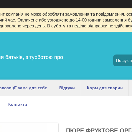
т компанія не може обробляти замовлення та повідомлення, оск
й час. Оплачене або узгоджене до 14-00 години замовлення буд
ідправлено через день. В суботу та неділю відправки не здійсню
я батьків, з турботою про
опозиції саме для тебе
Відгуки
Корм для тварин
Контакти
ПЮРЕ ФРУКТОВЕ ОРГА