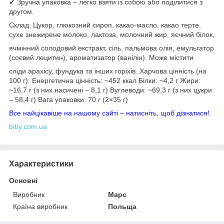
✔ Зручна упаковка – легко взяти із собою або поділитися з
другом.
Склад: Цукор, глюкозний сироп, какао-масло, какао терте,
сухе знежирене молоко, лактоза, молочний жир, яєчний білок,
ячмінний солодовий екстракт, сіль, пальмова олія, емульгатор
(соєвий лецитин), ароматизатор (ванілін). Може містити
сліди арахісу, фундука та інших горіхів. Харчова цінність (на
100 г): Енергетична цінність: ~452 ккал Білки: ~4,2 г Жири:
~16,7 г (з них насичені – 8,1 г) Вуглеводи: ~69,3 г (з них цукри
– 58,4 г) Вага упаковки: 70 г (2×35 г)
Все найцікавіше на нашому сайті – натисніть, щоб дізнатися!
biby.com.ua
Характеристики
Основні
Виробник
Марс
Країна виробник
Польща