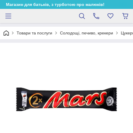
Магазин для батьків, з турботою про малюків!
Товари та послуги
Солодощі, печиво, крекери
Цукер