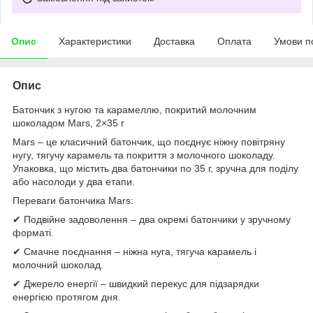
Опис
Характеристики
Доставка
Оплата
Умови п
Опис
Батончик з нугою та карамеллю, покритий молочним
шоколадом Mars, 2×35 г
Mars – це класичний батончик, що поєднує ніжну повітряну
нугу, тягучу карамель та покриття з молочного шоколаду.
Упаковка, що містить два батончики по 35 г, зручна для поділу
або насолоди у два етапи.
Переваги батончика Mars:
✔ Подвійне задоволення – два окремі батончики у зручному
форматі.
✔ Смачне поєднання – ніжна нуга, тягуча карамель і
молочний шоколад.
✔ Джерело енергії – швидкий перекус для підзарядки
енергією протягом дня.