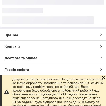
Про нас
Контакти
Доставка та оплата
Графік роботи
Дякуємо за Ваше замовлення! На даний момент компанія
Повна версія сайту
не може обробляти замовлення та повідомлення, оскільки
по робочому графіку зараз не робочий час. Ваше
замовлення буде оброблене в найближчий робочий час.
Сайт створено на маркетплейсі
Prom.ua
Оплачене або узгоджене до 14-00 години замовлення
буде відправлене наступного дня, якщо узгоджено після
14-00 години, буде відправлено через день. В суботу та
Політика конфіденційності
неділю відправки не здійснюються. Дякуєм за розуміння!