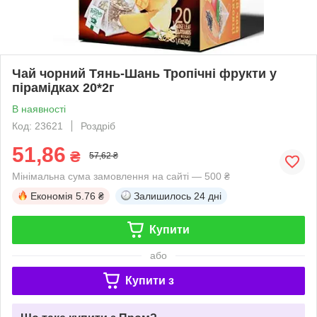
Чай чорний Тянь-Шань Тропічні фрукти у
пірамідках 20*2г
В наявності
Код: 23621
Роздріб
51,86
₴
57,62 ₴
Мінімальна сума замовлення на сайті — 500 ₴
Економія
5.76 ₴
Залишилось
24 дні
Купити
або
Купити з