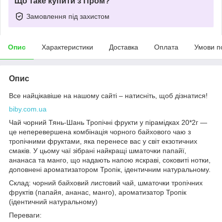
Що таке купити з Пром?
Замовлення під захистом
Опис
Характеристики
Доставка
Оплата
Умови п
Опис
Все найцікавіше на нашому сайті – натисніть, щоб дізнатися!
biby.com.ua
Чай чорний Тянь-Шань Тропічні фрукти у пірамідках 20*2г —
це неперевершена комбінація чорного байхового чаю з
тропічними фруктами, яка перенесе вас у світ екзотичних
смаків. У цьому чаї зібрані найкращі шматочки папайї,
ананаса та манго, що надають напою яскраві, соковиті нотки,
доповнені ароматизатором Тропік, ідентичним натуральному.
Склад: чорний байховий листовий чай, шматочки тропічних
фруктів (папайя, ананас, манго), ароматизатор Тропік
(ідентичний натуральному)
Переваги: