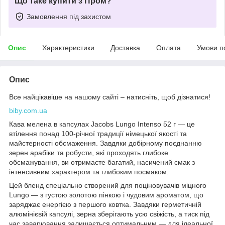
Що таке купити з Пром?
Замовлення під захистом
Опис
Характеристики
Доставка
Оплата
Умови п
Опис
Все найцікавіше на нашому сайті – натисніть, щоб дізнатися!
biby.com.ua
Кава мелена в капсулах Jacobs Lungo Intenso 52 г — це
втілення понад 100-річної традиції німецької якості та
майстерності обсмаження. Завдяки добірному поєднанню
зерен арабіки та робусти, які проходять глибоке
обсмажування, ви отримаєте багатий, насичений смак з
інтенсивним характером та глибоким посмаком.
Цей бленд спеціально створений для поціновувачів міцного
Lungo — з густою золотою пінкою і чудовим ароматом, що
заряджає енергією з першого ковтка. Завдяки герметичній
алюмінієвій капсулі, зерна зберігають усю свіжість, а тиск під
час заварювання залишається оптимальним — для ідеальної