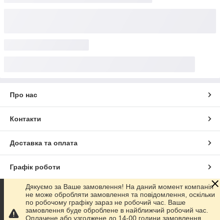
Про нас
Контакти
Доставка та оплата
Графік роботи
Дякуємо за Ваше замовлення! На даний момент компанія
Повна версія сайту
не може обробляти замовлення та повідомлення, оскільки
по робочому графіку зараз не робочий час. Ваше
замовлення буде оброблене в найближчий робочий час.
Сайт створено на маркетплейсі
Prom.ua
Оплачене або узгоджене до 14-00 години замовлення