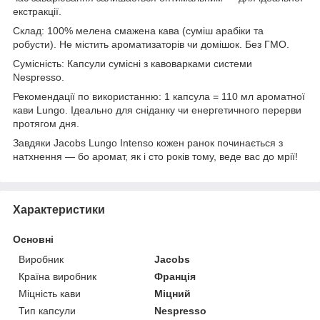
екстракції.
Склад: 100% мелена смажена кава (суміш арабіки та
робусти). Не містить ароматизаторів чи домішок. Без ГМО.
Сумісність: Капсули сумісні з кавоварками системи
Nespresso.
Рекомендації по використанню: 1 капсула = 110 мл ароматної
кави Lungo. Ідеально для сніданку чи енергетичного перерви
протягом дня.
Завдяки Jacobs Lungo Intenso кожен ранок починається з
натхнення — бо аромат, як і сто років тому, веде вас до мрії!
Характеристики
Основні
Виробник
Jacobs
Країна виробник
Франція
Міцність кави
Міцний
Тип капсули
Nespresso