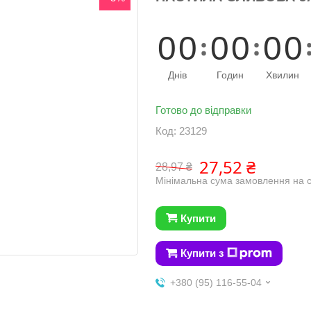
0
0
0
0
0
0
Днів
Годин
Хвилин
Готово до відправки
Код:
23129
27,52 ₴
28,97 ₴
Мінімальна сума замовлення на с
Купити
Купити з
+380 (95) 116-55-04