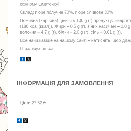
кожному шматочку!
Склад: пюре яблучне 70%, пюре сливове 30%
Поживна (харчова) цінність 100 g (г) продукту: Енергети
(180 kcal (ккал)). Жири – 0,5 g (г), з них насичені – 0,0 g 
волокна – 4,7 g (г), білки – 2,0 g (г), сіль – 0,01 g (г).
Все найцікавіше на нашому сайті – натисніть, щоб дізн
http://biby.com.ua
ІНФОРМАЦІЯ ДЛЯ ЗАМОВЛЕННЯ
Ціна:
27,52 ₴