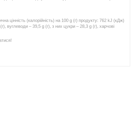
чна цінність (калорійність) на 100 g (г) продукту: 762 kJ (кДж)
(г), вуглеводи – 39,5 g (г), з них цукри – 28,3 g (г), харчові
атися!