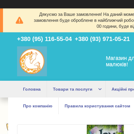
Дякуємо за Ваше замовлення! На даний момен
замовлення буде оброблене в найближчий робочи
00 години, буде в
+380 (95) 116-55-04
+380 (93) 971-05-21
Магазин дл
малюків!
Головна
Товари та послуги
Акційні пр
Про компанію
Правила користування сайтом