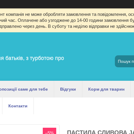
т компанія не може обробляти замовлення та повідомлення, оск
й час. Оплачене або узгоджене до 14-00 години замовлення буд
ідправлено через день. В суботу та неділю відправки не здійсню
я батьків, з турботою про
опозиції саме для тебе
Відгуки
Корм для тварин
Контакти
ПАСТИЛА СЛИВОВА JA
–5%