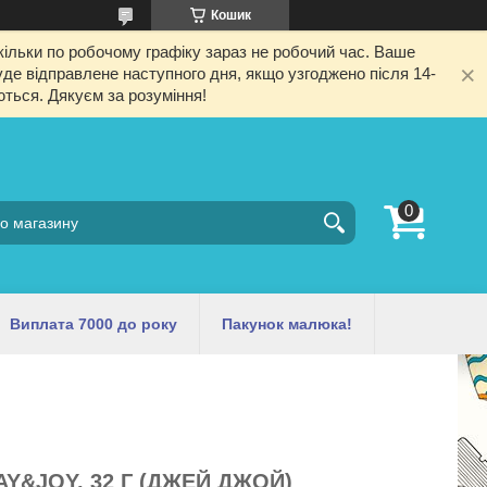
Кошик
ільки по робочому графіку зараз не робочий час. Ваше
е відправлене наступного дня, якщо узгоджено після 14-
ються. Дякуєм за розуміння!
Виплата 7000 до року
Пакунок малюка!
Y&JOY, 32 Г (ДЖЕЙ ДЖОЙ)