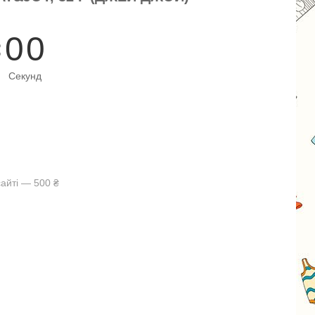
0
0
Секунд
айті — 500 ₴