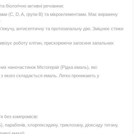
а біологічно активні речовини:
нами (C, D, A, групи B) та мікроелементами. Має виражену
.
в’яжучу, антисептичну та протизапальну дію. Зміцнює стінки
ивізує роботу клітин, прискорюючи загоєння запальних
х наночастинок Microrepair (Рідка емаль), які:
 з якого складається емаль. Легко проникають у
я без компромісів:
, парабенів, хлоргексидину, триклозану, діоксиду титану.
ивої емалі).