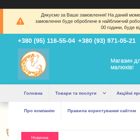
Дякуємо за Ваше замовлення! На даний момен
замовлення буде оброблене в найближчий робочи
00 години, буде в
+380 (95) 116-55-04
+380 (93) 971-05-21
Магазин дл
малюків!
Головна
Товари та послуги
Акційні пр
Про компанію
Правила користування сайтом
Новинка