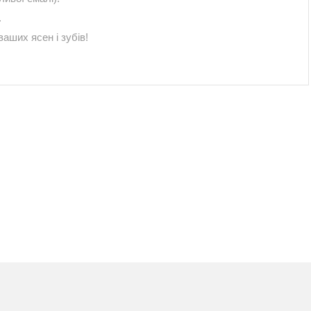
.
аших ясен і зубів!