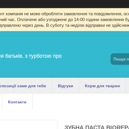
т компанія не може обробляти замовлення та повідомлення, оск
й час. Оплачене або узгоджене до 14-00 години замовлення буд
ідправлено через день. В суботу та неділю відправки не здійсню
я батьків, з турботою про
опозиції саме для тебе
Відгуки
Корм для тварин
Контакти
ЗУБНА ПАСТА BIOREP