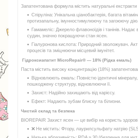
Запатентована формула містить натуральні екстракти т
Спіруліна: Унікальна ціанобактерія, багата вітамі
протизапальну, імунностимулюючу та загоюючу дію
Гамамеліс: Джерело флавоноїдів і танінів. Надає 
судин, значно покращуючи стан ясен.
Гіалуронова кислота: Природний зволожувач. Акт
процесів та зміцнюючи місцевий імунітет.
Гідроксиапатит MicroRepair® — 18% (Рідка емаль)
Паста містить високу концентрацію (18%) запатентовани
Відновлюють емаль: Повністю ідентичні мінералу,
пошкоджену структуру, відновлюючи її.
Захист: Надійно захищають від карієсу.
Ефект: Надають зубам блиску та білизни.
Чистий склад та безпека
BIOREPAIR Захист ясен — це вибір на користь здоров'
❌ Не містить: Фтору, лаурилсульфату натрію (SLS)
Низька абразивність: RDA ≈ 30 (безпечна для чутл