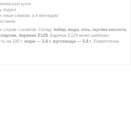
понської кухні
у подачі
 лише смаком, а й виглядом
истання
их страв і салатів
. Склад:
імбир, вода, сіль, оцтова кислота,
аспартам, барвник Е129
.
Барвник Е129 може шкідливо
сть на 100 г:
жири — 2,6 г, вуглеводи — 5,8 г
. Енергетична