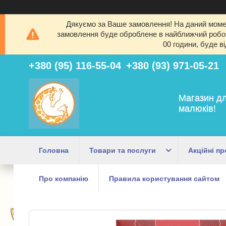
Дякуємо за Ваше замовлення! На даний момен
замовлення буде оброблене в найближчий робочи
00 години, буде в
+380 (95) 116-55-04
+380 (93) 971-05-21
Магазин дл
малюків!
Головна
Товари та послуги
Акційні пр
Про компанію
Правила користування сайтом