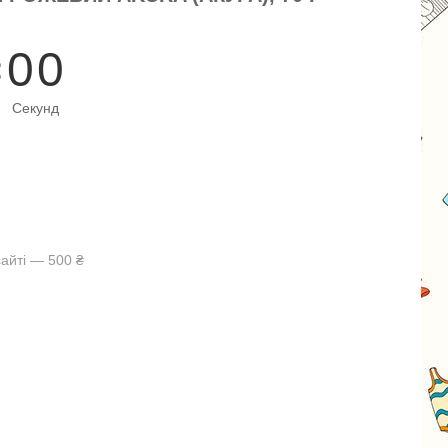
0
0
Секунд
айті — 500 ₴