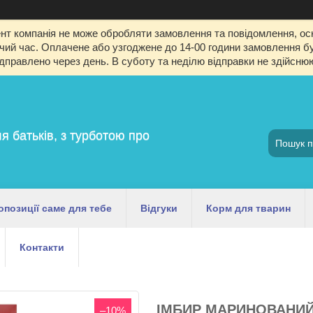
т компанія не може обробляти замовлення та повідомлення, оск
й час. Оплачене або узгоджене до 14-00 години замовлення буд
ідправлено через день. В суботу та неділю відправки не здійсню
я батьків, з турботою про
опозиції саме для тебе
Відгуки
Корм для тварин
Контакти
ІМБИР МАРИНОВАНИЙ 
–10%