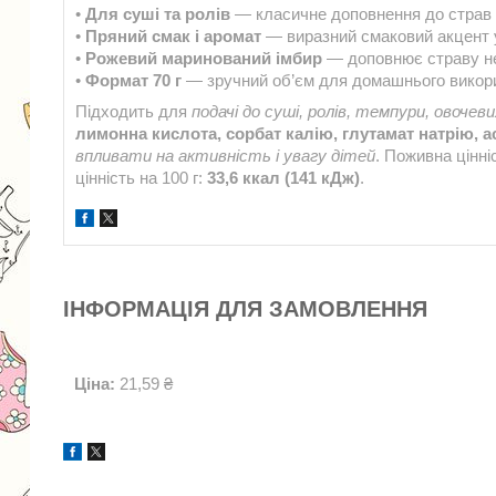
•
Для суші та ролів
— класичне доповнення до страв я
•
Пряний смак і аромат
— виразний смаковий акцент 
•
Рожевий маринований імбир
— доповнює страву не
•
Формат 70 г
— зручний об’єм для домашнього викор
Підходить для
подачі до суші, ролів, темпури, овочев
лимонна кислота, сорбат калію, глутамат натрію, 
впливати на активність і увагу дітей
. Поживна цінні
цінність на 100 г:
33,6 ккал (141 кДж)
.
ІНФОРМАЦІЯ ДЛЯ ЗАМОВЛЕННЯ
Ціна:
21,59 ₴