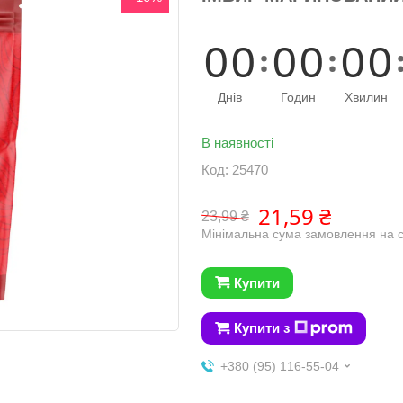
0
0
0
0
0
0
Днів
Годин
Хвилин
В наявності
Код:
25470
21,59 ₴
23,99 ₴
Мінімальна сума замовлення на с
Купити
Купити з
+380 (95) 116-55-04