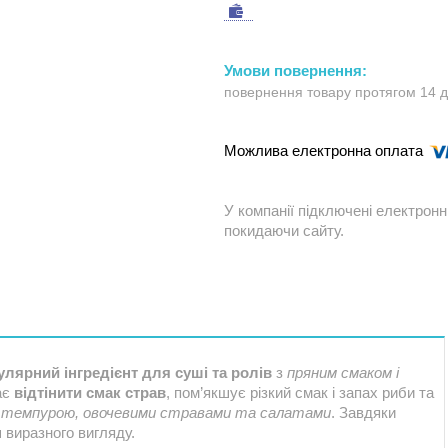
повернення товару протягом 14 
У компанії підключені електронн
покидаючи сайту.
улярний інгредієнт для суші та ролів
з
пряним смаком і
ає
відтінити смак страв
, пом’якшує різкий смак і запах риби та
з
темпурою, овочевими стравами та салатами
. Завдяки
 виразного вигляду.