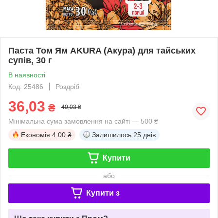
Паста Том Ям AKURA (Акура) для тайських
супів, 30 г
В наявності
Код: 25486
Роздріб
36,03
₴
40,03 ₴
Мінімальна сума замовлення на сайті — 500 ₴
Економія
4.00 ₴
Залишилось
25 днів
Купити
або
Купити з