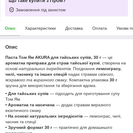
Що таке купити з Пром?
Замовлення під захистом
Опис
Характеристики
Доставка
Оплата
Умови п
Опис
Паста Том Ям AKURA для тайських супів, 30 г
— це
ароматна приправа для страв тайської кухні
, створена на
основі
натуральних інгредієнтів
. Поєднання
лемонграсу,
чилі, часнику та інших спецій
надає стравам
свіжого,
яскравого та виразного смаку
. Компактна упаковка
30 г
зручна для використання та зберігання вдома.
•
Для тайських супів
— підходить для приготування супу
Том Ям
•
Ароматна та насичена
— додає стравам виразного
екзотичного смаку
•
На основі натуральних інгредієнтів
— лемонграс, чилі,
часник та спеції
•
Зручний формат 30 г
— практично для домашнього
використання