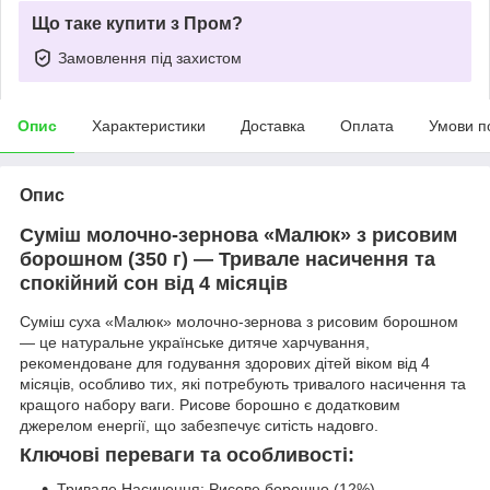
Що таке купити з Пром?
Замовлення під захистом
Опис
Характеристики
Доставка
Оплата
Умови п
Опис
Суміш молочно-зернова «Малюк» з рисовим
борошном (350 г) — Тривале насичення та
спокійний сон від 4 місяців
Суміш суха «Малюк» молочно-зернова з рисовим борошном
— це натуральне українське дитяче харчування,
рекомендоване для годування здорових дітей віком від 4
місяців, особливо тих, які потребують тривалого насичення та
кращого набору ваги. Рисове борошно є додатковим
джерелом енергії, що забезпечує ситість надовго.
Ключові переваги та особливості:
Тривале Насичення: Рисове борошно (12%)