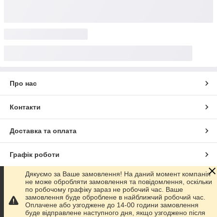
Про нас
Контакти
Доставка та оплата
Графік роботи
Дякуємо за Ваше замовлення! На даний момент компанія
Повна версія сайту
не може обробляти замовлення та повідомлення, оскільки
по робочому графіку зараз не робочий час. Ваше
замовлення буде оброблене в найближчий робочий час.
Сайт створено на маркетплейсі
Prom.ua
Оплачене або узгоджене до 14-00 години замовлення
буде відправлене наступного дня, якщо узгоджено після