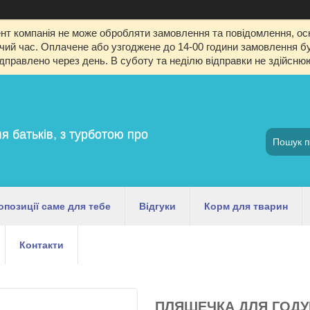
т компанія не може обробляти замовлення та повідомлення, оск
й час. Оплачене або узгоджене до 14-00 години замовлення буд
ідправлено через день. В суботу та неділю відправки не здійсню
я батьків, з турботою про
опозиції саме для тебе
Відгуки
Корм для тварин
Контакти
ПЛЯШЕЧКА ДЛЯ ГОДУВ