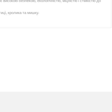
 високою безпекою, екологічністю, міцністю і стійкістю до
иці, кролика та мишку.