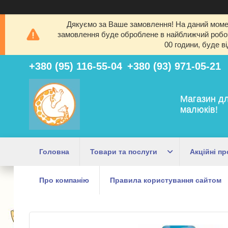
Дякуємо за Ваше замовлення! На даний момен
замовлення буде оброблене в найближчий робочи
00 години, буде в
+380 (95) 116-55-04
+380 (93) 971-05-21
Магазин дл
малюків!
Головна
Товари та послуги
Акційні пр
Про компанію
Правила користування сайтом